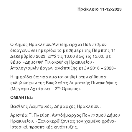
2018
Ηράκλειο 11-12-2023
2017
2016
2015
2013
Ο Δήμος Ηρακλείου/Αντιδημαρχία Πολιτισμού
2012
διοργανώνει ημερίδα το μεσημέρι της Πέμπτης 14
2011
Δεκεμβρίου 2023, από τις 13.00 έως τις 15.00, με
θέμα «Δημοτική Πινακοθήκη Ηρακλείου -
2010
Απολογισμών έργων ανάπτυξης ετών 2018 – 2023»
2006
Η ημερίδα θα πραγματοποιηθεί στην αίθουσα
εκδηλώσεων της Βικελαίας Δημοτικής Πινακοθήκης
ος
(Μέγαρο Αχτάρικα – 2
Όροφος).
ΟΜΙΛΗΤΕΣ:
Ο
ΤΟΠΟΣ
Βασίλης Λαμπρινός, Δήμαρχος Ηρακλείου.
ΜΑΣ
Αριστέα Τ. Πλεύρη, Αντιδήμαρχος Πολιτισμού Δήμου
Ηρακλείου, «Ξανακερδίζοντας τον χαμένο χρόνο».
ΠΟΛΙΤΙΣΜΟΣ
Ιστορικό, προοπτικές ανάπτυξης.