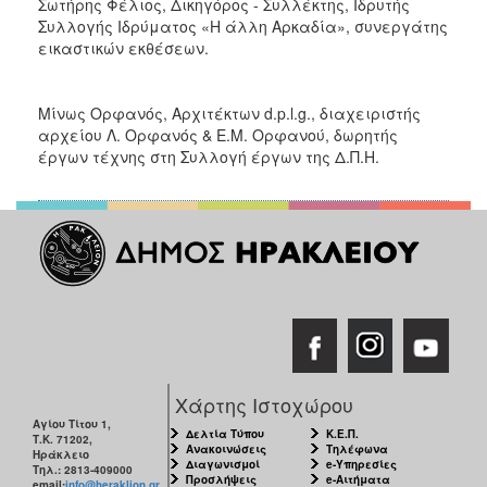
Σωτήρης Φέλιος, Δικηγόρος - Συλλέκτης, Ιδρυτής
Συλλογής Ιδρύματος «Η άλλη Αρκαδία», συνεργάτης
εικαστικών εκθέσεων.
Μίνως Ορφανός, Αρχιτέκτων d.p.l.g., διαχειριστής
αρχείου Λ. Ορφανός & Ε.Μ. Ορφανού, δωρητής
έργων τέχνης στη Συλλογή έργων της Δ.Π.Η.
Χάρτης Ιστοχώρου
Αγίου Τίτου 1,
Δελτία Τύπου
Κ.Ε.Π.
Τ.Κ. 71202,
Ανακοινώσεις
Τηλέφωνα
Ηράκλειο
Διαγωνισμοί
e-Υπηρεσίες
Τηλ.: 2813-409000
Προσλήψεις
e-Αιτήματα
email:
info@heraklion.gr