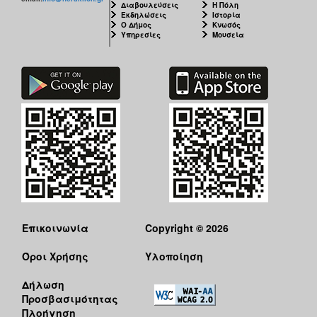
Διαβουλεύσεις
Η Πόλη
Εκδηλώσεις
Ιστορία
Ο Δήμος
Κνωσός
Υπηρεσίες
Μουσεία
Επικοινωνία
Copyright © 2026
Όροι Χρήσης
Υλοποίηση
Δήλωση
Προσβασιμότητας
Πλοήγηση