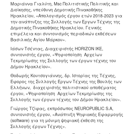
Μαριάννα Γιαλύτη, Msc Πολιτιστικής Πολιτικής και
ΑΝΘΕΚΤΙΚΗ
ΠΟΛΗ
Διοίκησης, υπεύθυνη Δημοτικής Πινακοθήκης
Ηρακλείου, «Απολογισμός έργου ετών 2018-2023 για
την ανάπτυξης της Συλλογής των Έργων Τέχνης της
Δημοτικής Πινακοθήκης Ηρακλείου. Γενικής
επιμέλεια και συντονισμός περιοδικών εκθέσεων
Βασιλικής Αγίου Μάρκου».
Ιάσων Τσέντας, Διαχειριστής HORIZON ΙΚΕ,
συντονιστής έργου, «Ψηφιοποίηση Αρχείων
Τεκμηρίωσης της Συλλογής των έργων τέχνης του
Δήμου Ηρακλείου».
Θοδωρής Κουτσογιάννης, δρ. Ιστορίας της Τέχνης,
Έφορος της Συλλογής Έργων Τέχνης της Βουλής των
Ελλήνων, διαχειριστής πολιτιστικού αποθέματος
έργου, «Ψηφιοποίηση Αρχείων Τεκμηρίωσης της
Συλλογής των έργων τέχνης του Δήμου Ηρακλείου».
Γιώργος Τζίφας, εκπρόσωπος NEUROPUBLIC S.A,
συντονιστής έργου, «Ανάπτυξη Ψηφιακής Εφαρμογής
(software) για τη μόνιμη ψηφιακή έκθεση της
Συλλογής έργων Τέχνης».