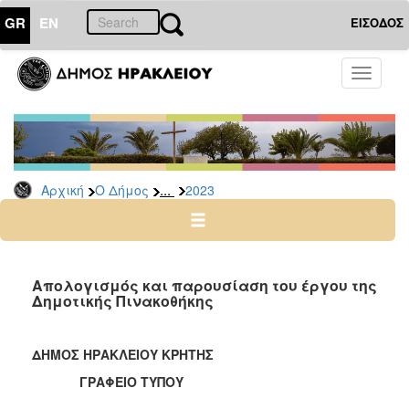
GR
EN
ΕΙΣΟΔΟΣ
Ο
Toggle
ΔΗΜΟΣ
navigati
Δελτία
Τύπου
Αρχείο
...
Αρχική
Ο Δήμος
2023
2026
2025
2024
2023
Απολογισμός και παρουσίαση του έργου της
Δημοτικής Πινακοθήκης
2022
2021
ΔΗΜΟΣ ΗΡΑΚΛΕΙΟΥ ΚΡΗΤΗΣ
2020
ΓΡΑΦΕΙΟ ΤΥΠΟΥ
2019