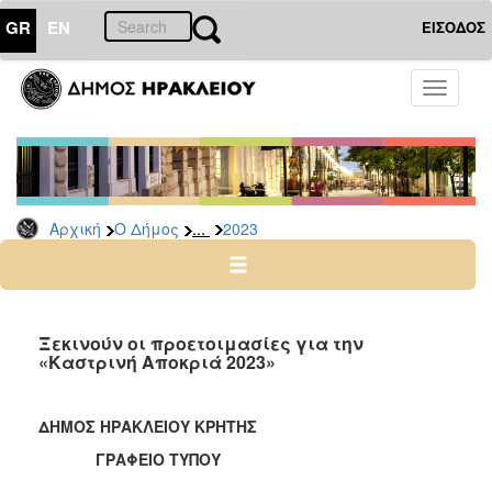
GR
EN
ΕΙΣΟΔΟΣ
Ο
Toggle
ΔΗΜΟΣ
navigati
Δελτία
Τύπου
Αρχείο
...
Αρχική
Ο Δήμος
2023
2026
2025
2024
2023
Ξεκινούν οι προετοιμασίες για την
«Καστρινή Αποκριά 2023»
2022
2021
ΔΗΜΟΣ ΗΡΑΚΛΕΙΟΥ ΚΡΗΤΗΣ
2020
ΓΡΑΦΕΙΟ ΤΥΠΟΥ
2019