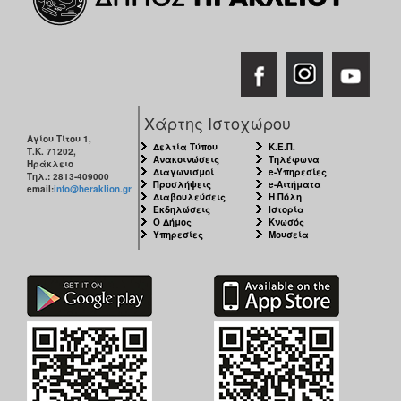
Χάρτης Ιστοχώρου
Αγίου Τίτου 1,
Δελτία Τύπου
Κ.Ε.Π.
Τ.Κ. 71202,
Ανακοινώσεις
Τηλέφωνα
Ηράκλειο
Διαγωνισμοί
e-Υπηρεσίες
Τηλ.: 2813-409000
Προσλήψεις
e-Αιτήματα
email:
info@heraklion.gr
Διαβουλεύσεις
Η Πόλη
Εκδηλώσεις
Ιστορία
Ο Δήμος
Κνωσός
Υπηρεσίες
Μουσεία