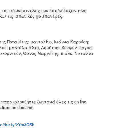
 τις εστουδιαντίνες που διασκέδαζαν τους
 και τις ισπανικές χαμπανέρες.
ρης Ποταμίτης: μαντολίνο, Ιωάννα Καρούση:
λος: μαντόλα άλτο, Δημήτρης Κουφογιώργος:
 ακορντεόν, Θάνος Μαργέτης: πιάνο, Ναταλία
παρακολουθήστε ζωντανά όλες τις on line
ulture
on demand!
s://bit.ly/2Ym3OSb