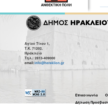
ΑΝΘΕΚΤΙΚΗ ΠΟΛΗ
Αγίου Τίτου 1,
Τ.Κ. 71202,
Ηράκλειο
Τηλ.: 2813-409000
email:
info@heraklion.gr
Επικοινωνία
Ό
Δήλωση Προσβασ