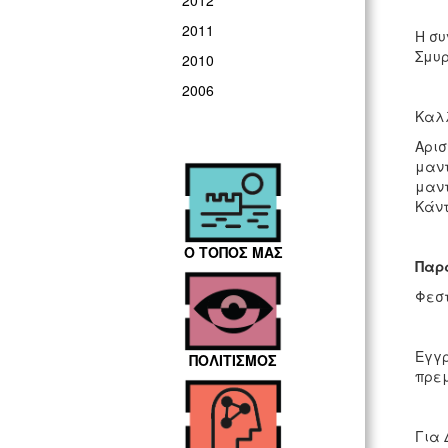
2012
2011
Η συ
Σμυρ
2010
2006
Καλλ
Αρισ
μαντ
μαντ
Κάντ
Ο ΤΟΠΟΣ ΜΑΣ
Παρ
Φεστ
Εγγρ
ΠΟΛΙΤΙΣΜΟΣ
πρεμ
Για 