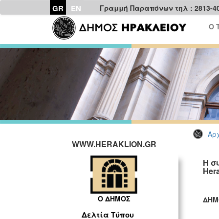
GR
EN
Γραμμή Παραπόνων τηλ : 2813-4
Ο 
Αρχ
WWW.HERAKLION.GR
Η σ
Hera
Ο ΔΗΜΟΣ
ΔΗΜ
ΓΡ
Δελτία Τύπου