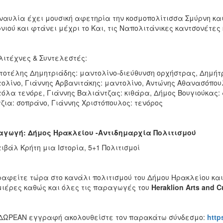
ναυλία έχει μουσική αφετηρία την κοσμοπολίτισσα Σμύρνη και
νιού και φτάνει μέχρι το Και, τις Ναπολιτάνικες καντσονέτες
ιτέχνες & Συντελεστές:
τοτέλης Δημητριάδης: μαντολίνο-διεύθυνση ορχήστρας, Δημήτ
ολίνο, Γιάννης Αρβανιτάκης: μαντολίνο, Αντώνης Αθανασόπου
όλα τενόρε, Γιάννης Βαλιάντζας: κιθάρα, Δήμος Βουγιούκας:
ζια: σοπράνο, Γιάννης Χριστόπουλος: τενόρος
αγωγή: Δήμος Ηρακλείου -Αντιδημαρχία Πολιτισμού
ιβάλ Κρήτη μια Ιστορία, 5+1 Πολιτισμοί
αφείτε τώρα στο κανάλι πολιτισμού του Δήμου Ηρακλείου και 
ιέρες καθώς και όλες τις παραγωγές του
Heraklion
Arts
and
C
ΔΩΡΕΑΝ εγγραφή ακολουθείστε τον παρακάτω σύνδεσμο:
http