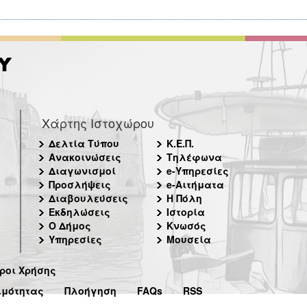
Χάρτης Ιστοχώρου
Δελτία Τύπου
Κ.Ε.Π.
Ανακοινώσεις
Τηλέφωνα
Διαγωνισμοί
e-Υπηρεσίες
Προσλήψεις
e-Αιτήματα
Διαβουλεύσεις
Η Πόλη
Εκδηλώσεις
Ιστορία
Ο Δήμος
Κνωσός
Υπηρεσίες
Μουσεία
ροι Χρήσης
ιμότητας
Πλοήγηση
FAQs
RSS