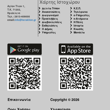
Χάρτης Ιστοχώρου
Αγίου Τίτου 1,
Δελτία Τύπου
Κ.Ε.Π.
Τ.Κ. 71202,
Ανακοινώσεις
Τηλέφωνα
Ηράκλειο
Διαγωνισμοί
e-Υπηρεσίες
Τηλ.: 2813-409000
Προσλήψεις
e-Αιτήματα
email:
info@heraklion.gr
Διαβουλεύσεις
Η Πόλη
Εκδηλώσεις
Ιστορία
Ο Δήμος
Κνωσός
Υπηρεσίες
Μουσεία
Επικοινωνία
Copyright © 2026
Όροι Χρήσης
Υλοποίηση