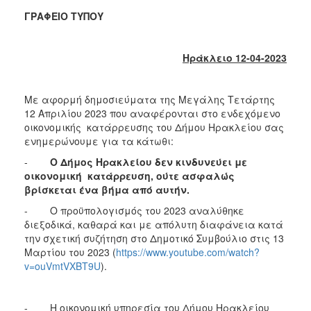
2018
ΓΡΑΦΕΙΟ ΤΥΠΟΥ
2017
2016
Ηράκλειο 12-04-2023
2015
2013
Με αφορμή δημοσιεύματα της Μεγάλης Τετάρτης
2012
12 Απριλίου 2023 που αναφέρονται στο ενδεχόμενο
2011
οικονομικής κατάρρευσης του Δήμου Ηρακλείου σας
ενημερώνουμε για τα κάτωθι:
2010
-
Ο Δήμος Ηρακλείου δεν κινδυνεύει με
2006
οικονομική κατάρρευση, ούτε ασφαλώς
βρίσκεται ένα βήμα από αυτήν.
- Ο προϋπολογισμός του 2023 αναλύθηκε
διεξοδικά, καθαρά και με απόλυτη διαφάνεια κατά
Ο
την σχετική συζήτηση στο Δημοτικό Συμβούλιο στις 13
ΤΟΠΟΣ
Μαρτίου του 2023 (
https://www.youtube.com/watch?
ΜΑΣ
v=ouVmtVXBT9U
).
ΠΟΛΙΤΙΣΜΟΣ
- Η οικονομική υπηρεσία του Δήμου Ηρακλείου