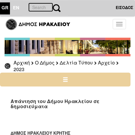
GR
EN
ΕΙΣΟΔΟΣ
Ο
Toggle
ΔΗΜΟΣ
navigati
Δελτία
Τύπου
Αρχείο
Αρχική
Ο Δήμος
Δελτία Τύπου
Αρχείο
2026
2023
2025
2024
2023
2022
Απάντηση του Δήμου Ηρακλείου σε
δημοσιεύματα
2021
2020
2019
ΔΗΜΟΣ ΗΡΑΚΛΕΙΟΥ ΚΡΗΤΗΣ