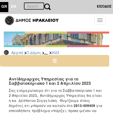
GR
EN
ΕΙΣΟΔΟΣ
Ο
Toggle
ΔΗΜΟΣ
navigati
Δελτία
Τύπου
Αρχείο
...
Αρχική
Ο Δήμος
2023
2026
2025
2024
2023
Αντίδημαρχος Υπηρεσίας για τo
Σαββατοκύριακο 1 και 2 Απριλίου 2023
2022
Σας ενημερώνουμε ότι για το Σαββατοκύριακο 1 και
2021
2 Απριλίου 2023
,
Αντιδήμαρχος Υπηρεσίας θα είναι
2020
η κα Δέσποινα Συγγελάκη. Θυμίζουμε στους
δημότες οτι μπορούν να καλούν στο
2813-409409
για
2019
οποιοδήποτε πρόβλημα υπάρξει, προκειμένου να