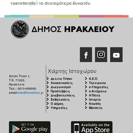
2018
τακτοποιηθεί το συντομότερο δυνατόν.
2017
2016
2015
2013
2012
2011
2010
Χάρτης Ιστοχώρου
2006
Αγίου Τίτου 1,
Δελτία Τύπου
Κ.Ε.Π.
Τ.Κ. 71202,
Ανακοινώσεις
Τηλέφωνα
Ηράκλειο
Διαγωνισμοί
e-Υπηρεσίες
Τηλ.: 2813-409000
Προσλήψεις
e-Αιτήματα
email:
info@heraklion.gr
Διαβουλεύσεις
Η Πόλη
Εκδηλώσεις
Ιστορία
Ο
Ο Δήμος
Κνωσός
ΤΟΠΟΣ
Υπηρεσίες
Μουσεία
ΜΑΣ
ΠΟΛΙΤΙΣΜΟΣ