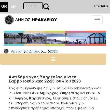
GR
EN
ΕΙΣΟΔΟΣ
Ο
Toggle
ΔΗΜΟΣ
navigati
Δελτία
Τύπου
Αρχείο
...
Αρχική
Ο Δήμος
2023
2026
2025
2024
2023
Αντιδήμαρχος Υπηρεσίας για το
Σαββατοκύριακο 22-23 Ιουλίου 2023
2022
Σας ενημερώνουμε ότι για το Σαββατοκύριακο 22-23
2021
Ιουλίου
Αντιδήμαρχος Υπηρεσίας θα είναι ο
2023
2020
κ. Γιώργος Καραντινός.
Θυμίζουμε στους δημότες
ότι μπορούν να καλούν στο
2813-409409
για
2019
οποιοδήποτε πρόβλημα υπάρξει, προκειμένου να