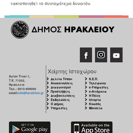
2018
τακτοποιηθεί το συντομότερο δυνατόν.
2017
2016
2015
2013
2012
2011
2010
Χάρτης Ιστοχώρου
2006
Αγίου Τίτου 1,
Δελτία Τύπου
Κ.Ε.Π.
Τ.Κ. 71202,
Ανακοινώσεις
Τηλέφωνα
Ηράκλειο
Διαγωνισμοί
e-Υπηρεσίες
Τηλ.: 2813-409000
Προσλήψεις
e-Αιτήματα
email:
info@heraklion.gr
Διαβουλεύσεις
Η Πόλη
Εκδηλώσεις
Ιστορία
Ο
Ο Δήμος
Κνωσός
ΤΟΠΟΣ
Υπηρεσίες
Μουσεία
ΜΑΣ
ΠΟΛΙΤΙΣΜΟΣ