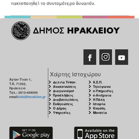
2018
τακτοποιηθεί το συντομότερο δυνατόν.
2017
2016
2015
2013
2012
2011
2010
Χάρτης Ιστοχώρου
2006
Αγίου Τίτου 1,
Δελτία Τύπου
Κ.Ε.Π.
Τ.Κ. 71202,
Ανακοινώσεις
Τηλέφωνα
Ηράκλειο
Διαγωνισμοί
e-Υπηρεσίες
Τηλ.: 2813-409000
Προσλήψεις
e-Αιτήματα
email:
info@heraklion.gr
Διαβουλεύσεις
Η Πόλη
Εκδηλώσεις
Ιστορία
Ο
Ο Δήμος
Κνωσός
ΤΟΠΟΣ
Υπηρεσίες
Μουσεία
ΜΑΣ
ΠΟΛΙΤΙΣΜΟΣ