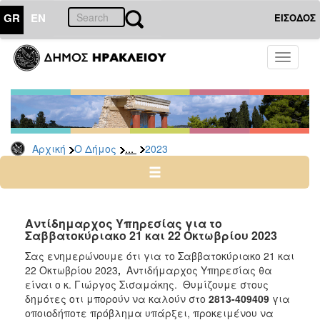
GR
EN
ΕΙΣΟΔΟΣ
Ο
Toggle
ΔΗΜΟΣ
navigati
Δελτία
Τύπου
Αρχείο
...
Αρχική
Ο Δήμος
2023
2026
2025
2024
2023
Αντίδημαρχος Υπηρεσίας για τo
Σαββατοκύριακο 21 και 22 Οκτωβρίου 2023
2022
Σας ενημερώνουμε ότι για το Σαββατοκύριακο 21 και
2021
22 Οκτωβρίου 2023
,
Αντιδήμαρχος Υπηρεσίας θα
2020
είναι o κ. Γιώργος Σισαμάκης. Θυμίζουμε στους
δημότες οτι μπορούν να καλούν στο
2813-409409
για
2019
οποιοδήποτε πρόβλημα υπάρξει, προκειμένου να