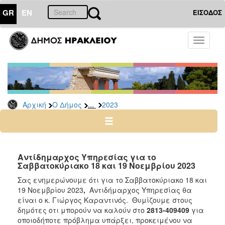
GR
EN
ΕΙΣΟΔΟΣ
Ο
Toggle
ΔΗΜΟΣ
navigati
Δελτία
Τύπου
Αρχείο
...
Αρχική
Ο Δήμος
2023
2026
2025
2024
2023
Αντίδημαρχος Υπηρεσίας για τo
Σαββατοκύριακο 18 και 19 Νοεμβρίου 2023
2022
Σας ενημερώνουμε ότι για το Σαββατοκύριακο 18 και
2021
19 Νοεμβρίου 2023
,
Αντιδήμαρχος Υπηρεσίας θα
2020
είναι ο κ. Γιώργος Καραντινός. Θυμίζουμε στους
δημότες οτι μπορούν να καλούν στο
2813-409409
για
2019
οποιοδήποτε πρόβλημα υπάρξει, προκειμένου να