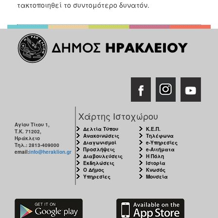
2018
τακτοποιηθεί το συντομότερο δυνατόν.
2017
2016
2015
2013
2012
2011
2010
Χάρτης Ιστοχώρου
2006
Αγίου Τίτου 1,
Δελτία Τύπου
Κ.Ε.Π.
Τ.Κ. 71202,
Ανακοινώσεις
Τηλέφωνα
Ηράκλειο
Διαγωνισμοί
e-Υπηρεσίες
Τηλ.: 2813-409000
Προσλήψεις
e-Αιτήματα
email:
info@heraklion.gr
Διαβουλεύσεις
Η Πόλη
Εκδηλώσεις
Ιστορία
Ο
Ο Δήμος
Κνωσός
ΤΟΠΟΣ
Υπηρεσίες
Μουσεία
ΜΑΣ
ΠΟΛΙΤΙΣΜΟΣ