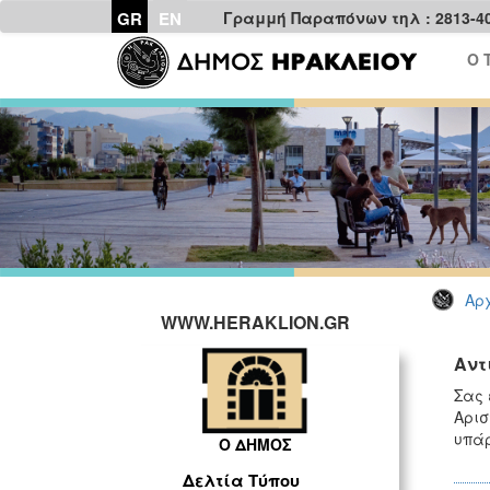
GR
EN
Γραμμή Παραπόνων τηλ : 2813-4
Ο 
Αρχ
WWW.HERAKLION.GR
Αντ
Σας 
Αρισ
υπάρ
Ο ΔΗΜΟΣ
Δελτία Τύπου