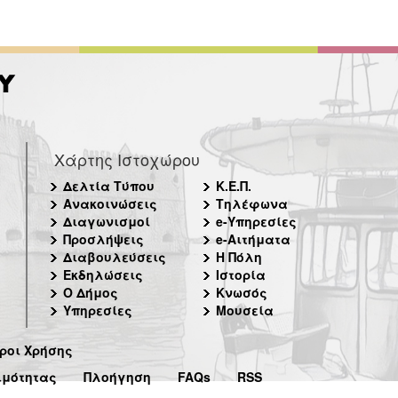
Χάρτης Ιστοχώρου
Δελτία Τύπου
Κ.Ε.Π.
Ανακοινώσεις
Τηλέφωνα
Διαγωνισμοί
e-Υπηρεσίες
Προσλήψεις
e-Αιτήματα
Διαβουλεύσεις
Η Πόλη
Εκδηλώσεις
Ιστορία
Ο Δήμος
Κνωσός
Υπηρεσίες
Μουσεία
ροι Χρήσης
ιμότητας
Πλοήγηση
FAQs
RSS