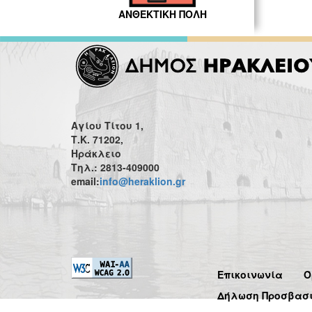
ΑΝΘΕΚΤΙΚΗ ΠΟΛΗ
Αγίου Τίτου 1,
Τ.Κ. 71202,
Ηράκλειο
Τηλ.: 2813-409000
email:
info@heraklion.gr
Επικοινωνία
Ό
Δήλωση Προσβασ