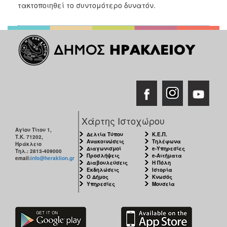
2018
τακτοποιηθεί το συντομότερο δυνατόν.
2017
2016
2015
2013
2012
2011
2010
Χάρτης Ιστοχώρου
2006
Αγίου Τίτου 1,
Δελτία Τύπου
Κ.Ε.Π.
Τ.Κ. 71202,
Ανακοινώσεις
Τηλέφωνα
Ηράκλειο
Διαγωνισμοί
e-Υπηρεσίες
Τηλ.: 2813-409000
Προσλήψεις
e-Αιτήματα
email:
info@heraklion.gr
Διαβουλεύσεις
Η Πόλη
Εκδηλώσεις
Ιστορία
Ο
Ο Δήμος
Κνωσός
ΤΟΠΟΣ
Υπηρεσίες
Μουσεία
ΜΑΣ
ΠΟΛΙΤΙΣΜΟΣ