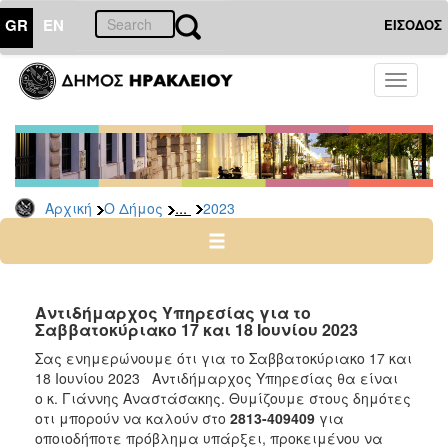
GR
EN
ΕΙΣΟΔΟΣ
Ο
Toggle
ΔΗΜΟΣ
navigati
Δελτία
Τύπου
Αρχείο
...
Αρχική
Ο Δήμος
2023
2026
2025
2024
2023
Αντιδήμαρχος Υπηρεσίας για τo
Σαββατοκύριακο 17 και 18 Ιουνίου 2023
2022
Σας ενημερώνουμε ότι για το Σαββατοκύριακο 17 και
2021
18 Ιουνίου 2023 Α
ντιδήμαρχος Υπηρεσίας θα είναι
2020
ο κ. Γιάννης Αναστάσακης.
Θυμίζουμε στους δημότες
οτι μπορούν να καλούν στο
2813-409409
για
2019
οποιοδήποτε πρόβλημα υπάρξει, προκειμένου να