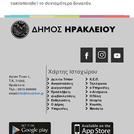
2018
τακτοποιηθεί το συντομότερο δυνατόν.
2017
2016
2015
2013
2012
2011
2010
Χάρτης Ιστοχώρου
2006
Αγίου Τίτου 1,
Δελτία Τύπου
Κ.Ε.Π.
Τ.Κ. 71202,
Ανακοινώσεις
Τηλέφωνα
Ηράκλειο
Διαγωνισμοί
e-Υπηρεσίες
Τηλ.: 2813-409000
Προσλήψεις
e-Αιτήματα
email:
info@heraklion.gr
Διαβουλεύσεις
Η Πόλη
Εκδηλώσεις
Ιστορία
Ο
Ο Δήμος
Κνωσός
ΤΟΠΟΣ
Υπηρεσίες
Μουσεία
ΜΑΣ
ΠΟΛΙΤΙΣΜΟΣ