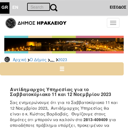
GR
EN
ΕΙΣΟΔΟΣ
Ο
Toggle
ΔΗΜΟΣ
navigati
Δελτία
Τύπου
Αρχείο
...
Αρχική
Ο Δήμος
2023
2026
2025
2024
2023
Αντίδημαρχος Υπηρεσίας για τo
Σαββατοκύριακο 11 και 12 Νοεμβρίου 2023
2022
Σας ενημερώνουμε ότι για το Σαββατοκύριακο 11 και
2021
12 Νοεμβρίου 2023
,
Αντιδήμαρχος Υπηρεσίας θα
2020
είναι ο κ. Κώστας Βαρδαβάς. Θυμίζουμε στους
δημότες οτι μπορούν να καλούν στο
2813-409409
για
2019
οποιοδήποτε πρόβλημα υπάρξει, προκειμένου να