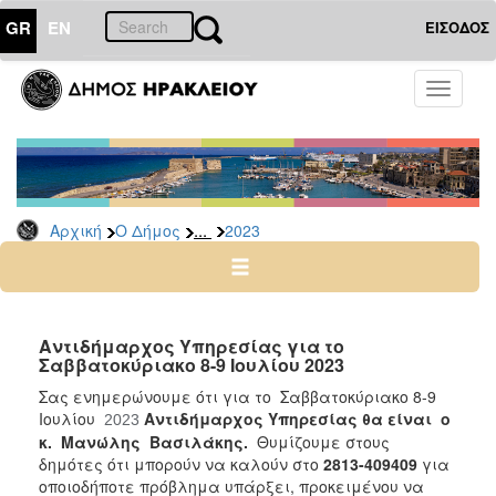
GR
EN
ΕΙΣΟΔΟΣ
Ο
Toggle
ΔΗΜΟΣ
navigati
Δελτία
Τύπου
Αρχείο
...
Αρχική
Ο Δήμος
2023
2026
2025
2024
2023
Αντιδήμαρχος Υπηρεσίας για το
Σαββατοκύριακο 8-9 Ιουλίου 2023
2022
Σας ενημερώνουμε ότι για το Σαββατοκύριακο 8-9
2021
Ιουλίου
Αντιδήμαρχος Υπηρεσίας θα είναι o
2023
2020
κ. Μανώλης Βασιλάκης.
Θυμίζουμε στους
δημότες ότι μπορούν να καλούν στο
2813-409409
για
2019
οποιοδήποτε πρόβλημα υπάρξει, προκειμένου να