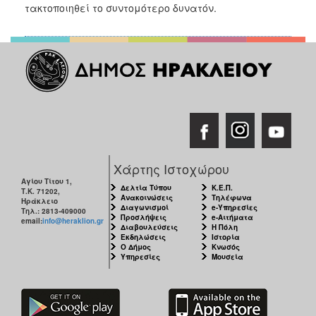
2018
τακτοποιηθεί το συντομότερο δυνατόν.
2017
2016
2015
2013
2012
2011
2010
Χάρτης Ιστοχώρου
2006
Αγίου Τίτου 1,
Δελτία Τύπου
Κ.Ε.Π.
Τ.Κ. 71202,
Ανακοινώσεις
Τηλέφωνα
Ηράκλειο
Διαγωνισμοί
e-Υπηρεσίες
Τηλ.: 2813-409000
Προσλήψεις
e-Αιτήματα
email:
info@heraklion.gr
Διαβουλεύσεις
Η Πόλη
Εκδηλώσεις
Ιστορία
Ο
Ο Δήμος
Κνωσός
ΤΟΠΟΣ
Υπηρεσίες
Μουσεία
ΜΑΣ
ΠΟΛΙΤΙΣΜΟΣ