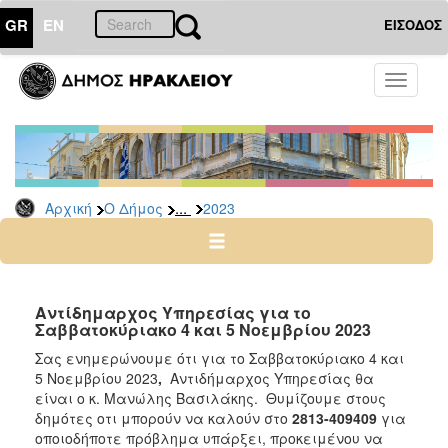
GR
EN
ΕΙΣΟΔΟΣ
Ο
Toggle
ΔΗΜΟΣ
navigati
Δελτία
Τύπου
Αρχείο
...
Αρχική
Ο Δήμος
2023
2026
2025
2024
2023
Αντίδημαρχος Υπηρεσίας για τo
Σαββατοκύριακο 4 και 5 Νοεμβρίου 2023
2022
Σας ενημερώνουμε ότι για το Σαββατοκύριακο 4 και
2021
5 Νοεμβρίου 2023
,
Αντιδήμαρχος Υπηρεσίας θα
2020
είναι ο κ. Μανώλης Βασιλάκης. Θυμίζουμε στους
δημότες οτι μπορούν να καλούν στο
2813-409409
για
2019
οποιοδήποτε πρόβλημα υπάρξει, προκειμένου να