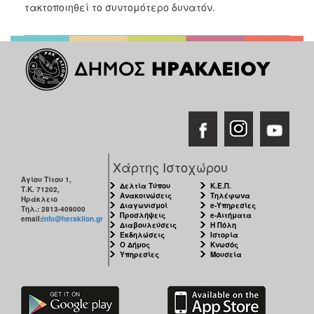
2018
τακτοποιηθεί το συντομότερο δυνατόν.
2017
2016
2015
2013
2012
2011
2010
Χάρτης Ιστοχώρου
2006
Αγίου Τίτου 1,
Δελτία Τύπου
Κ.Ε.Π.
Τ.Κ. 71202,
Ανακοινώσεις
Τηλέφωνα
Ηράκλειο
Διαγωνισμοί
e-Υπηρεσίες
Τηλ.: 2813-409000
Προσλήψεις
e-Αιτήματα
email:
info@heraklion.gr
Διαβουλεύσεις
Η Πόλη
Εκδηλώσεις
Ιστορία
Ο
Ο Δήμος
Κνωσός
ΤΟΠΟΣ
Υπηρεσίες
Μουσεία
ΜΑΣ
ΠΟΛΙΤΙΣΜΟΣ