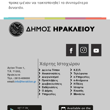
2018
προκειμένου να τακτοποιηθεί το συντομότερο
δυνατόν.
2017
2016
2015
2013
2012
2011
2010
2006
Χάρτης Ιστοχώρου
Αγίου Τίτου 1,
Δελτία Τύπου
Κ.Ε.Π.
Τ.Κ. 71202,
Ανακοινώσεις
Τηλέφωνα
Ηράκλειο
Διαγωνισμοί
e-Υπηρεσίες
Τηλ.: 2813-409000
Προσλήψεις
e-Αιτήματα
email:
info@heraklion.gr
Ο
Διαβουλεύσεις
Η Πόλη
ΤΟΠΟΣ
Εκδηλώσεις
Ιστορία
ΜΑΣ
Ο Δήμος
Κνωσός
Υπηρεσίες
Μουσεία
ΠΟΛΙΤΙΣΜΟΣ