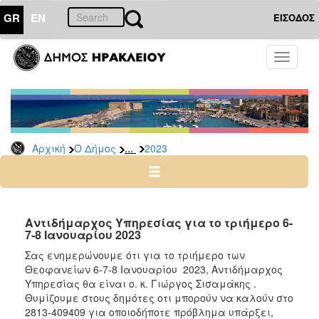
GR
EN
ΕΙΣΟΔΟΣ
Ο
Toggle
ΔΗΜΟΣ
navigati
Δελτία
Τύπου
Αρχείο
...
Αρχική
Ο Δήμος
2023
2026
2025
2024
2023
Αντιδήμαρχος Υπηρεσίας για το τριήμερο 6-
7-8 Ιανουαρίου 2023
2022
Σας ενημερώνουμε ότι για το τριήμερο των
2021
Θεοφανείων 6-7-8 Ιανουαρίου 2023, Αντιδήμαρχος
2020
Υπηρεσίας θα είναι ο. κ. Γιώργος Σισαμάκης .
Θυμίζουμε στους δημότες οτι μπορούν να καλούν στο
2019
2813-409409 για οποιοδήποτε πρόβλημα υπάρξει,