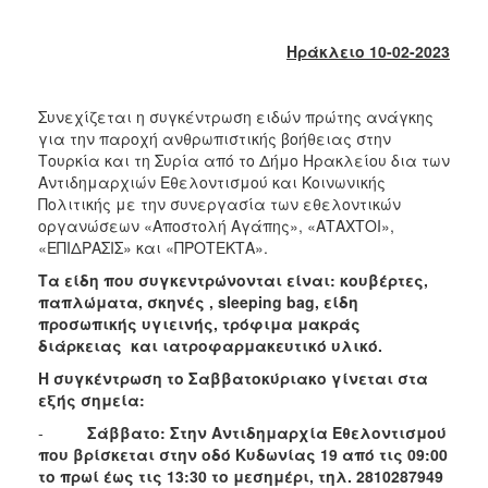
2018
2017
Ηράκλειο 10-02-2023
2016
2015
Συνεχίζεται η συγκέντρωση ειδών πρώτης ανάγκης
2013
για την παροχή ανθρωπιστικής βοήθειας στην
Τουρκία και τη Συρία από το Δήμο Ηρακλείου δια των
2012
Αντιδημαρχιών Εθελοντισμού και Κοινωνικής
2011
Πολιτικής με την συνεργασία των εθελοντικών
οργανώσεων «Αποστολή Αγάπης», «ΑΤΑΧΤΟΙ»,
2010
«ΕΠΙΔΡΑΣΙΣ» και «ΠΡΟΤΕΚΤΑ».
2006
Τα είδη που συγκεντρώνονται είναι: κουβέρτες,
παπλώματα, σκηνές ,
sleeping
bag
, είδη
προσωπικής υγιεινής, τρόφιμα μακράς
διάρκειας και ιατροφαρμακευτικό υλικό.
Ο
Η συγκέντρωση το Σαββατοκύριακο γίνεται στα
ΤΟΠΟΣ
εξής σημεία:
ΜΑΣ
-
Σάββατο: Στην Αντιδημαρχία Εθελοντισμού
ΠΟΛΙΤΙΣΜΟΣ
που βρίσκεται στην οδό Κυδωνίας 19 από τις 09:00
το πρωί έως τις 13:30 το μεσημέρι, τηλ. 2810287949