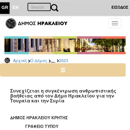
GR
EN
ΕΙΣΟΔΟΣ
Ο
Toggle
ΔΗΜΟΣ
navigati
Δελτία
Τύπου
Αρχείο
...
Αρχική
Ο Δήμος
2023
2026
2025
2024
2023
Συνεχίζεται η συγκέντρωση ανθρωπιστικής
βοήθειας από τον Δήμο Ηρακλείου για την
2022
Τουρκία και την Συρία
2021
2020
ΔΗΜΟΣ ΗΡΑΚΛΕΙΟΥ ΚΡΗΤΗΣ
2019
ΓΡΑΦΕΙΟ ΤΥΠΟΥ