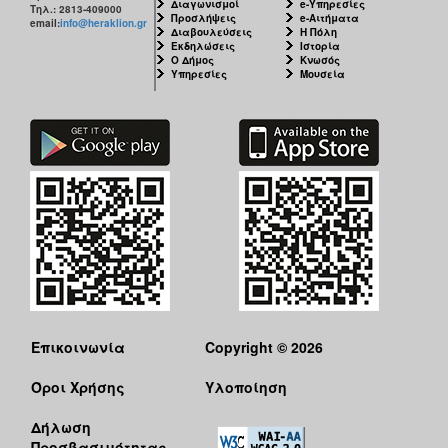
Διαγωνισμοί
e-Υπηρεσίες
Τηλ.: 2813-409000
Προσλήψεις
e-Αιτήματα
email:
info@heraklion.gr
Διαβουλεύσεις
Η Πόλη
Εκδηλώσεις
Ιστορία
Ο Δήμος
Κνωσός
Υπηρεσίες
Μουσεία
Επικοινωνία
Copyright © 2026
Όροι Χρήσης
Υλοποίηση
Δήλωση
Προσβασιμότητας