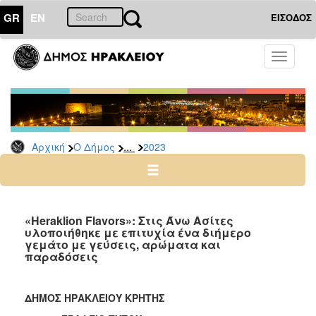
GR
EN
ΕΙΣΟΔΟΣ
Ο
Toggle
ΔΗΜΟΣ
navigati
Δελτία
Τύπου
Αρχείο
...
Αρχική
Ο Δήμος
2023
2026
2025
2024
2023
«Heraklion Flavors»: Στις Άνω Ασίτες
υλοποιήθηκε με επιτυχία ένα διήμερο
2022
γεμάτο με γεύσεις, αρώματα και
2021
παραδόσεις
2020
2019
ΔΗΜΟΣ ΗΡΑΚΛΕΙΟΥ ΚΡΗΤΗΣ