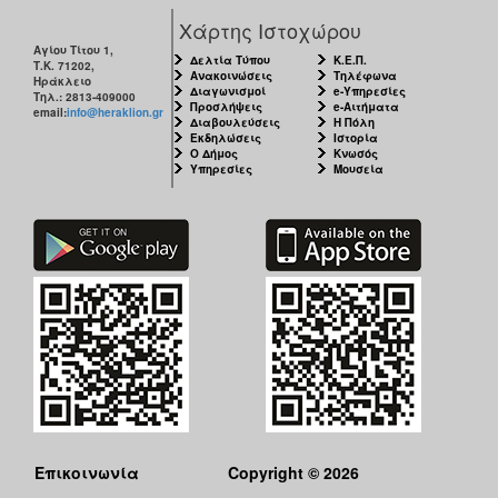
Χάρτης Ιστοχώρου
Αγίου Τίτου 1,
Δελτία Τύπου
Κ.Ε.Π.
Τ.Κ. 71202,
Ανακοινώσεις
Τηλέφωνα
Ηράκλειο
Διαγωνισμοί
e-Υπηρεσίες
Τηλ.: 2813-409000
Προσλήψεις
e-Αιτήματα
email:
info@heraklion.gr
Διαβουλεύσεις
Η Πόλη
Εκδηλώσεις
Ιστορία
Ο Δήμος
Κνωσός
Υπηρεσίες
Μουσεία
Επικοινωνία
Copyright © 2026