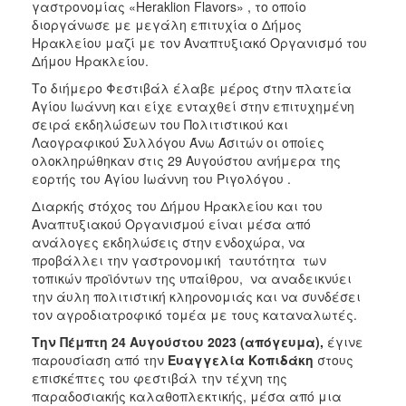
γαστρονομίας «Heraklion Flavors» , το οποίο
ΑΝΘΕΚΤΙΚΗ
ΠΟΛΗ
διοργάνωσε με μεγάλη επιτυχία ο Δήμος
Ηρακλείου μαζί με τον Αναπτυξιακό Οργανισμό του
Δήμου Ηρακλείου.
Το διήμερο Φεστιβάλ έλαβε μέρος στην πλατεία
Αγίου Ιωάννη και είχε ενταχθεί στην επιτυχημένη
σειρά εκδηλώσεων του Πολιτιστικού και
Λαογραφικού Συλλόγου Άνω Άσιτών οι οποίες
ολοκληρώθηκαν στις 29 Αυγούστου ανήμερα της
εορτής του Αγίου Ιωάννη του Ριγολόγου .
Διαρκής στόχος του Δήμου Ηρακλείου και του
Αναπτυξιακού Οργανισμού είναι μέσα από
ανάλογες εκδηλώσεις στην ενδοχώρα, να
προβάλλει την γαστρονομική ταυτότητα των
τοπικών προϊόντων της υπαίθρου, να αναδεικνύει
την άυλη πολιτιστική κληρονομιάς και να συνδέσει
τον αγροδιατροφικό τομέα με τους καταναλωτές.
Την Πέμπτη 24 Αυγούστου 2023 (απόγευμα),
έγινε
παρουσίαση από την
Ευαγγελία Κοπιδάκη
στους
επισκέπτες του φεστιβάλ την τέχνη της
παραδοσιακής καλαθοπλεκτικής, μέσα από μια