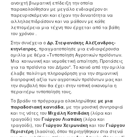
ανοιχτή βιωματική επίδειξη την οποία
παρακολούθησαν με μεγάλο ενδιαφέρον οι
παρευρισκόμενοι και είχαν την δυνατότητα να
αλληλοεπιδράσουν και να μάθουν με κάθε
λεπτομέρεια μια τέχνη που έρχεται από τα βάθη
του χρόνου .
Στην συνέχεια ο
Δρ. Στεφανάκης Αλέξανδρος-
κτηνίατρος
, πραγματοποίησε μια ενδιαφέρουσα
ομιλία με θέμα «Τυποποίηση Αγροτικών προϊόντων.
Μια κοινωνική και νομοθετική απαίτηση. Προτάσεις
για τα προϊόντα του Δήμου". Το κοινό από την ομιλία
έλαβε πολύτιμη πληροφόρηση για την σημαντική
διατροφική αξία των αγροτικών προϊόντων μας και
την συμβολή που θα έχει στην τοπική οικονομία η
περαιτέρω τυποποίηση τους.
Το βράδυ το πρόγραμμα ολοκληρώθηκε
με μια
παραδοσιακή καντάδα
, με την μουσική συντροφιά
και τις νότες του
Μιχάλη Κοπιδάκη
(λύρα και
τραγούδι) του
Γιώργου Λιαπάκη
(λύρα και
τραγούδι), του
Γιώργου Χειμωνάκη
και του
Γιώργου
Περιστέρη
(λαούτα), όπου περιηγήθηκαν στα στενά