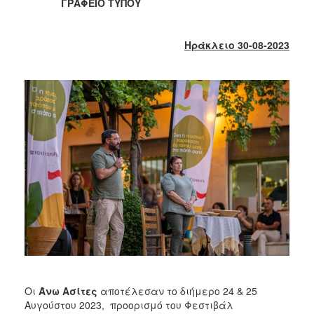
2018
ΓΡΑΦΕΙΟ ΤΥΠΟΥ
2017
2016
Ηράκλειο 30-08-2023
2015
2013
2012
2011
2010
2006
Ο
ΤΟΠΟΣ
ΜΑΣ
ΠΟΛΙΤΙΣΜΟΣ
Οι
Άνω Ασίτες
αποτέλεσαν το διήμερο 24 & 25
Αυγούστου 2023, προορισμό του Φεστιβάλ