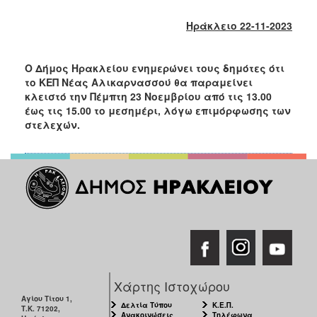
2018
2017
Ηράκλειο 22-11-2023
2016
2015
Ο Δήμος Ηρακλείου ενημερώνει τους δημότες ότι
το ΚΕΠ Νέας Αλικαρνασσού θα παραμείνει
2013
κλειστό την Πέμπτη 23 Νοεμβρίου από τις 13.00
2012
έως τις 15.00 το μεσημέρι, λόγω επιμόρφωσης των
στελεχών.
2011
2010
2006
Ο
ΤΟΠΟΣ
ΜΑΣ
Χάρτης Ιστοχώρου
ΠΟΛΙΤΙΣΜΟΣ
Αγίου Τίτου 1,
Δελτία Τύπου
Κ.Ε.Π.
Τ.Κ. 71202,
Ανακοινώσεις
Τηλέφωνα