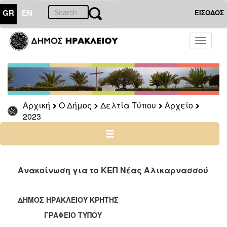
GR
EN
ΕΙΣΟΔΟΣ
Ο
Toggle
ΔΗΜΟΣ
navigati
Δελτία
Τύπου
Αρχείο
Αρχική
Ο Δήμος
Δελτία Τύπου
Αρχείο
2026
2023
2025
2024
2023
2022
Ανακοίνωση για το ΚΕΠ Νέας Αλικαρνασσού
2021
2020
ΔΗΜΟΣ ΗΡΑΚΛΕΙΟΥ ΚΡΗΤΗΣ
2019
ΓΡΑΦΕΙΟ ΤΥΠΟΥ