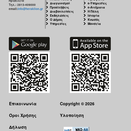
Ηράκλειο
ΑΝΘΕΚΤΙΚΗ
Διαγωνισμοί
e-Υπηρεσίες
Τηλ.: 2813-409000
ΠΟΛΗ
Προσλήψεις
e-Αιτήματα
email:
info@heraklion.gr
Διαβουλεύσεις
Η Πόλη
Εκδηλώσεις
Ιστορία
Ο Δήμος
Κνωσός
Υπηρεσίες
Μουσεία
Επικοινωνία
Copyright © 2026
Όροι Χρήσης
Υλοποίηση
Δήλωση