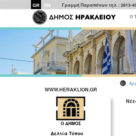
GR
EN
Γραμμή Παραπόνων τηλ : 2813-4
Ο 
Αρχ
WWW.HERAKLION.GR
Νέε
Ο ΔΗΜΟΣ
Δελτία Τύπου