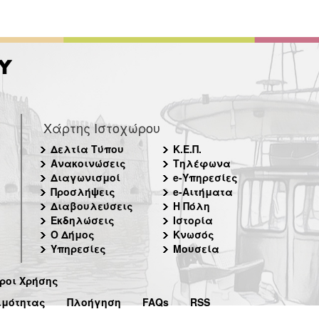
Χάρτης Ιστοχώρου
Δελτία Τύπου
Κ.Ε.Π.
Ανακοινώσεις
Τηλέφωνα
Διαγωνισμοί
e-Υπηρεσίες
Προσλήψεις
e-Αιτήματα
Διαβουλεύσεις
Η Πόλη
Εκδηλώσεις
Ιστορία
Ο Δήμος
Κνωσός
Υπηρεσίες
Μουσεία
ροι Χρήσης
ιμότητας
Πλοήγηση
FAQs
RSS