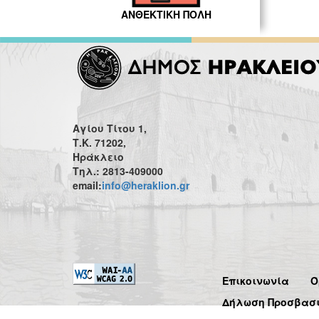
ΑΝΘΕΚΤΙΚΗ ΠΟΛΗ
Αγίου Τίτου 1,
Τ.Κ. 71202,
Ηράκλειο
Τηλ.: 2813-409000
email:
info@heraklion.gr
Επικοινωνία
Ό
Δήλωση Προσβασ