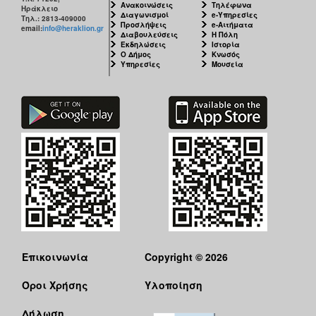
Ανακοινώσεις
Τηλέφωνα
Ηράκλειο
Διαγωνισμοί
e-Υπηρεσίες
Τηλ.: 2813-409000
Προσλήψεις
e-Αιτήματα
email:
info@heraklion.gr
Διαβουλεύσεις
Η Πόλη
Εκδηλώσεις
Ιστορία
Ο Δήμος
Κνωσός
Υπηρεσίες
Μουσεία
Επικοινωνία
Copyright © 2026
Όροι Χρήσης
Υλοποίηση
Δήλωση