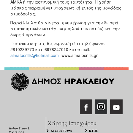
ΑΜΚΑ ή την αστυνομική τους ταυτότητα. Η χρήση
μάσκας παραμένει υποχρεωτική εντός της μονάδας
αιμοδοσίας.
Παράλληλα θα γίνεται ενημέρωση για την δωρεά
αιμοποιητικών κυττάρων(μυελού των οστών) και την
δωρεά οργάνων.
Για οποιαδήποτε διευκρίνιση στα τηλέφωνα:
2810239773 και 6978247010 και e-mail:
aimatocritis@hotmail.com
-www.aimatocritis.gr
Χάρτης Ιστοχώρου
Αγίου Τίτου 1,
Δελτία Τύπου
Κ.Ε.Π.
Τ.Κ. 71202,