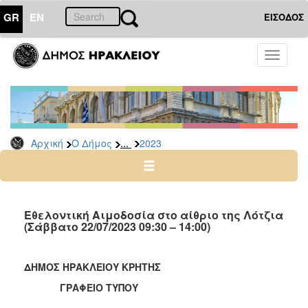
GR
EN
ΕΙΣΟΔΟΣ
Ο
Toggle
ΔΗΜΟΣ
navigati
Δελτία
Τύπου
Αρχείο
...
Αρχική
Ο Δήμος
2023
2026
2025
2024
2023
Εθελοντική Αιμοδοσία στο αίθριο της Λότζια
(Σάββατο 22/07/2023 09:30 – 14:00)
2022
2021
ΔΗΜΟΣ ΗΡΑΚΛΕΙΟΥ ΚΡΗΤΗΣ
2020
ΓΡΑΦΕΙΟ ΤΥΠΟΥ
2019