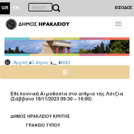
GR
EN
ΕΙΣΟΔΟΣ
Ο
Toggle
ΔΗΜΟΣ
navigati
Δελτία
Τύπου
Αρχείο
...
Αρχική
Ο Δήμος
2023
2026
2025
2024
2023
Εθελοντική Αιμοδοσία στο αίθριο της Λότζια
(Σάββατο 18/11/2023 09:30 – 14:00)
2022
2021
ΔΗΜΟΣ ΗΡΑΚΛΕΙΟΥ ΚΡΗΤΗΣ
2020
ΓΡΑΦΕΙΟ ΤΥΠΟΥ
2019