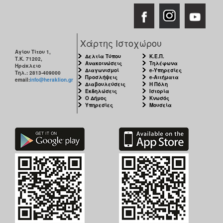
Χάρτης Ιστοχώρου
Αγίου Τίτου 1,
Δελτία Τύπου
Κ.Ε.Π.
Τ.Κ. 71202,
Ανακοινώσεις
Τηλέφωνα
Ηράκλειο
Διαγωνισμοί
e-Υπηρεσίες
Τηλ.: 2813-409000
Προσλήψεις
e-Αιτήματα
email:
info@heraklion.gr
Διαβουλεύσεις
Η Πόλη
Εκδηλώσεις
Ιστορία
Ο Δήμος
Κνωσός
Υπηρεσίες
Μουσεία