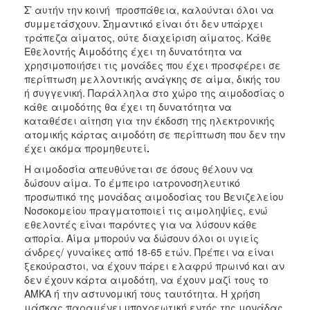
Σ’ αυτήν την κοινή προσπάθεια, καλούνται όλοι να
συμμετάσχουν. Σημαντικό είναι ότι δεν υπάρχει
τράπεζα αίματος, ούτε διαχείριση αίματος. Κάθε
Εθελοντής Αιμοδότης έχει τη δυνατότητα να
χρησιμοποιήσει τις μονάδες που έχει προσφέρει σε
περίπτωση μελλοντικής ανάγκης σε αίμα, δικής του
ή συγγενική. Παράλληλα στο χώρο της αιμοδοσίας ο
κάθε αιμοδότης θα έχει τη δυνατότητα να
καταθέσει αίτηση για την έκδοση της ηλεκτρονικής
ατομικής κάρτας αιμοδότη σε περίπτωση που δεν την
έχει ακόμα προμηθευτεί
.
Η αιμοδοσία απευθύνεται σε όσους θέλουν να
δώσουν αίμα. Το έμπειρο ιατρονοσηλευτικό
προσωπικό της μονάδας αιμοδοσίας του Βενιζελείου
Νοσοκομείου πραγματοποιεί τις αιμοληψίες, ενώ
εθελοντές είναι παρόντες για να λύσουν κάθε
απορία. Αίμα μπορούν να δώσουν όλοι οι υγιείς
άνδρες/ γυναίκες από 18-65 ετών. Πρέπει να είναι
ξεκούραστοι, να έχουν πάρει ελαφρύ πρωινό και αν
δεν έχουν κάρτα αιμοδότη, να έχουν μαζί τους το
ΑΜΚΑ ή την αστυνομική τους ταυτότητα. Η χρήση
μάσκας παραμένει υποχρεωτική εντός της μονάδας