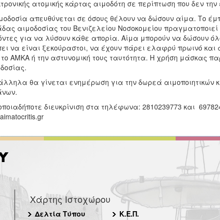
τρονικής ατομικής κάρτας αιμοδότη σε περίπτωση που δεν την
μοδοσία απευθύνεται σε όσους θέλουν να δώσουν αίμα. Το έμπ
δας αιμοδοσίας του Βενιζελείου Νοσοκομείου πραγματοποιεί 
ντες για να λύσουν κάθε απορία. Αίμα μπορούν να δώσουν όλοι
ει να είναι ξεκούραστοι, να έχουν πάρει ελαφρύ πρωινό και 
 το ΑΜΚΑ ή την αστυνομική τους ταυτότητα. Η χρήση μάσκας π
δοσίας.
λληλα θα γίνεται ενημέρωση για την δωρεά αιμοποιητικών κ
άνων.
οποιαδήποτε διευκρίνιση στα τηλέφωνα: 2810239773 και 697824
imatocritis.gr
Χάρτης Ιστοχώρου
Δελτία Τύπου
Κ.Ε.Π.