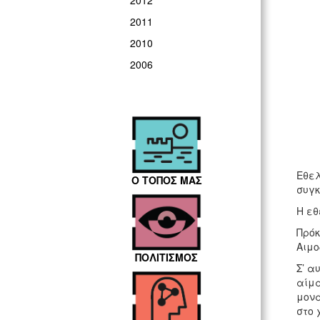
2012
2011
2010
2006
Εθελ
Ο ΤΟΠΟΣ ΜΑΣ
συγ
Η εθ
Πρόκ
Αιμο
ΠΟΛΙΤΙΣΜΟΣ
Σ’ α
αίμα
μονά
στο 