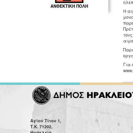
ηλεκ
ΑΝΘΕΚΤΙΚΗ ΠΟΛΗ
Η αι
μονά
παρό
Πρέπ
τους
αιμο
Παρά
οργ
Για 
www.a
Αγίου Τίτου 1,
Τ.Κ. 71202,
Ηράκλειο