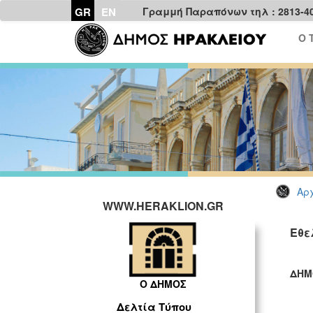
GR
EN
Γραμμή Παραπόνων τηλ : 2813-4
Ο 
Αρχ
WWW.HERAKLION.GR
Εθε
ΔΗΜ
Ο ΔΗΜΟΣ
ΓΡ
Δελτία Τύπου