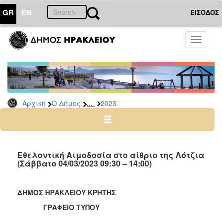
GR
EN
ΕΙΣΟΔΟΣ
Ο
Toggle
ΔΗΜΟΣ
navigati
Δελτία
Τύπου
Αρχείο
...
Αρχική
Ο Δήμος
2023
2026
2025
2024
2023
Εθελοντική Αιμοδοσία στο αίθριο της Λότζια
(Σάββατο 04/03/2023 09:30 – 14:00)
2022
2021
ΔΗΜΟΣ ΗΡΑΚΛΕΙΟΥ ΚΡΗΤΗΣ
2020
ΓΡΑΦΕΙΟ ΤΥΠΟΥ
2019