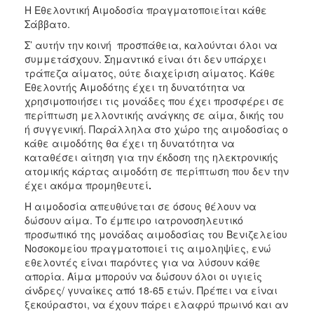
Η Εθελοντική Αιμοδοσία πραγματοποιείται κάθε
Σάββατο.
Σ’ αυτήν την κοινή προσπάθεια, καλούνται όλοι να
συμμετάσχουν. Σημαντικό είναι ότι δεν υπάρχει
τράπεζα αίματος, ούτε διαχείριση αίματος. Κάθε
Εθελοντής Αιμοδότης έχει τη δυνατότητα να
χρησιμοποιήσει τις μονάδες που έχει προσφέρει σε
περίπτωση μελλοντικής ανάγκης σε αίμα, δικής του
ή συγγενική. Παράλληλα στο χώρο της αιμοδοσίας ο
κάθε αιμοδότης θα έχει τη δυνατότητα να
καταθέσει αίτηση για την έκδοση της ηλεκτρονικής
ατομικής κάρτας αιμοδότη σε περίπτωση που δεν την
έχει ακόμα προμηθευτεί
.
Η αιμοδοσία απευθύνεται σε όσους θέλουν να
δώσουν αίμα. Το έμπειρο ιατρονοσηλευτικό
προσωπικό της μονάδας αιμοδοσίας του Βενιζελείου
Νοσοκομείου πραγματοποιεί τις αιμοληψίες, ενώ
εθελοντές είναι παρόντες για να λύσουν κάθε
απορία. Αίμα μπορούν να δώσουν όλοι οι υγιείς
άνδρες/ γυναίκες από 18-65 ετών. Πρέπει να είναι
ξεκούραστοι, να έχουν πάρει ελαφρύ πρωινό και αν