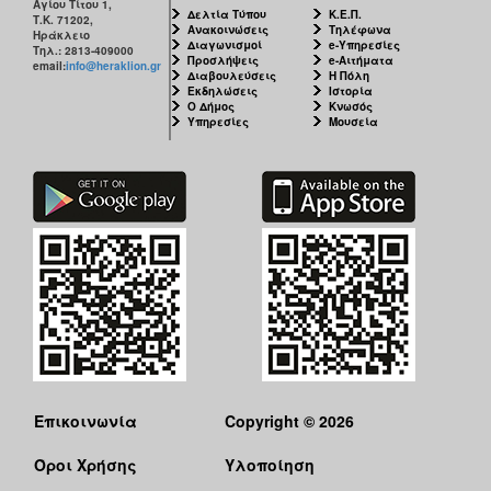
Αγίου Τίτου 1,
Δελτία Τύπου
Κ.Ε.Π.
Τ.Κ. 71202,
Ανακοινώσεις
Τηλέφωνα
Ηράκλειο
Διαγωνισμοί
e-Υπηρεσίες
Τηλ.: 2813-409000
Προσλήψεις
e-Αιτήματα
email:
info@heraklion.gr
Διαβουλεύσεις
Η Πόλη
Εκδηλώσεις
Ιστορία
Ο Δήμος
Κνωσός
Υπηρεσίες
Μουσεία
Επικοινωνία
Copyright © 2026
Όροι Χρήσης
Υλοποίηση