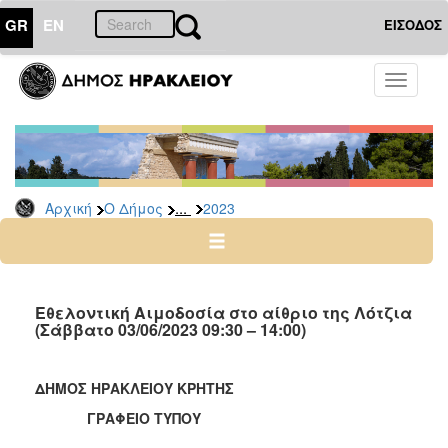
GR
EN
ΕΙΣΟΔΟΣ
Ο
Toggle
ΔΗΜΟΣ
navigati
Δελτία
Τύπου
Αρχείο
...
Αρχική
Ο Δήμος
2023
2026
2025
2024
2023
Εθελοντική Αιμοδοσία στο αίθριο της Λότζια
(Σάββατο 03/06/2023 09:30 – 14:00)
2022
2021
ΔΗΜΟΣ ΗΡΑΚΛΕΙΟΥ ΚΡΗΤΗΣ
2020
ΓΡΑΦΕΙΟ ΤΥΠΟΥ
2019