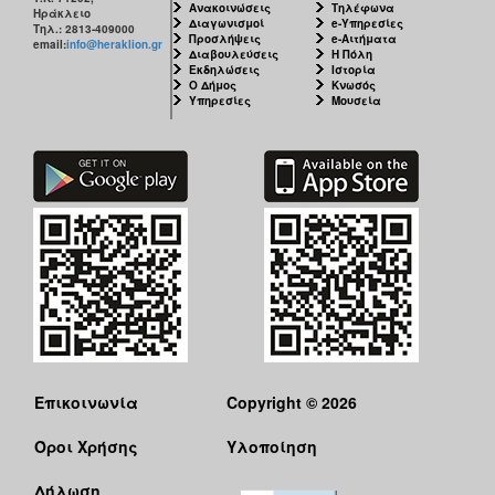
Ανακοινώσεις
Τηλέφωνα
Ηράκλειο
Διαγωνισμοί
e-Υπηρεσίες
Τηλ.: 2813-409000
Προσλήψεις
e-Αιτήματα
email:
info@heraklion.gr
Διαβουλεύσεις
Η Πόλη
Εκδηλώσεις
Ιστορία
Ο Δήμος
Κνωσός
Υπηρεσίες
Μουσεία
Επικοινωνία
Copyright © 2026
Όροι Χρήσης
Υλοποίηση
Δήλωση