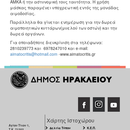
ΑΜΚΑ ή την αστυνομική τους ταυτότητα. Η χρήση
μάσκας παραμένει υποχρεωτική εντός της μονάδας
αιμοδοσίας.
Παράλληλα θα γίνεται ενημέρωση για την δωρεά
αιμοποιητικών κυττάρων(μυελού των οστών) και την
δωρεά οργάνων.
Για οποιαδήποτε διευκρίνιση στα τηλέφωνα:
2810239773 και 6978247010 και e-mail:
aimatocritis@hotmail.com
-www.aimatocritis.gr
Χάρτης Ιστοχώρου
Αγίου Τίτου 1,
Δελτία Τύπου
Κ.Ε.Π.
Τ.Κ. 71202,