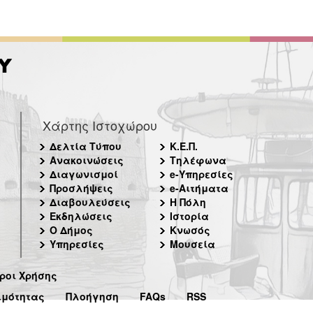
Χάρτης Ιστοχώρου
Δελτία Τύπου
Κ.Ε.Π.
Ανακοινώσεις
Τηλέφωνα
Διαγωνισμοί
e-Υπηρεσίες
Προσλήψεις
e-Αιτήματα
Διαβουλεύσεις
Η Πόλη
Εκδηλώσεις
Ιστορία
Ο Δήμος
Κνωσός
Υπηρεσίες
Μουσεία
ροι Χρήσης
ιμότητας
Πλοήγηση
FAQs
RSS