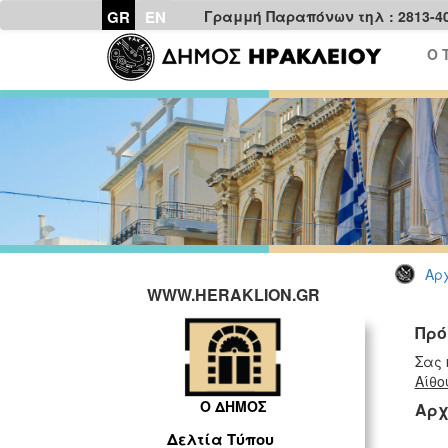
GR
EN
Γραμμή Παραπόνων τηλ : 2813-4
Ο 
Αρχ
WWW.HERAKLION.GR
Πρό
Σας 
Αίθο
Ο ΔΗΜΟΣ
Αρχ
Δελτία Τύπου