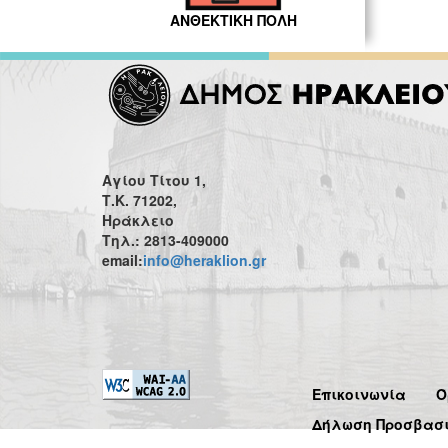
ΑΝΘΕΚΤΙΚΗ ΠΟΛΗ
Αγίου Τίτου 1,
Τ.Κ. 71202,
Ηράκλειο
Τηλ.: 2813-409000
email:
info@heraklion.gr
Επικοινωνία
Ό
Δήλωση Προσβασ