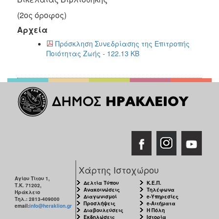
2018
(2
ος
όροφος)
2017
Αρχεία
2016
Πρόσκληση Συνεδρίασης της Επιτροπής
2015
Ποιότητας Ζωής - 122.13 KB
2013
2012
2011
2010
2006
Ο
Χάρτης Ιστοχώρου
ΤΟΠΟΣ
Αγίου Τίτου 1,
ΜΑΣ
Δελτία Τύπου
Κ.Ε.Π.
Τ.Κ. 71202,
Ανακοινώσεις
Τηλέφωνα
Ηράκλειο
Διαγωνισμοί
e-Υπηρεσίες
Τηλ.: 2813-409000
ΠΟΛΙΤΙΣΜΟΣ
Προσλήψεις
e-Αιτήματα
email:
info@heraklion.gr
Διαβουλεύσεις
Η Πόλη
Εκδηλώσεις
Ιστορία