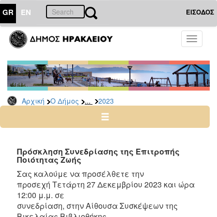
GR
EN
ΕΙΣΟΔΟΣ
Ο
Toggle
ΔΗΜΟΣ
navigati
Δελτία
Τύπου
Αρχείο
...
Αρχική
Ο Δήμος
2023
2026
2025
2024
2023
Πρόσκληση Συνεδρίασης της Επιτροπής
Ποιότητας Ζωής
2022
Σας καλούμε να
προσέλθετε την
2021
προσεχή
Τετάρτη
27
Δεκεμβρίου
2023
και
ώρα
2020
1
2
:
0
0
μ
.μ.
σε
2019
συνεδρίαση,
στην
Αίθουσα
Συσκέψεων
της
Βικελαίας Βιβλιοθήκης