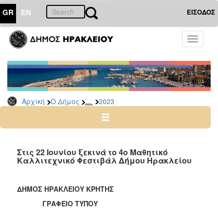
GR
EN
ΕΙΣΟΔΟΣ
Ο
Toggle
ΔΗΜΟΣ
navigati
Δελτία
Τύπου
Αρχείο
...
Αρχική
Ο Δήμος
2023
2026
2025
2024
2023
Στις 22 Ιουνίου ξεκινά το 4ο Μαθητικό
Καλλιτεχνικό Φεστιβάλ Δήμου Ηρακλείου
2022
2021
ΔΗΜΟΣ ΗΡΑΚΛΕΙΟΥ ΚΡΗΤΗΣ
2020
ΓΡΑΦΕΙΟ ΤΥΠΟΥ
2019