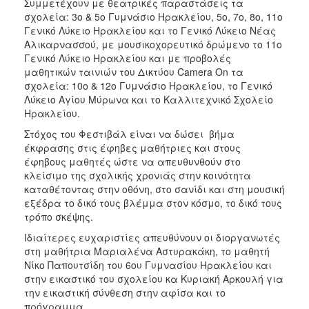
Συμμετέχουν με θεατρικές παραστάσεις τα
σχολεία: 3ο & 5ο Γυμνάσιο Ηρακλείου, 5ο, 7ο, 8ο, 11ο
Γενικό Λύκειο Ηρακλείου και το Γενικό Λύκειο Νέας
Αλικαρνασσού, με μουσικοχορευτικό δρώμενο το 11ο
Γενικό Λύκειο Ηρακλείου και με προβολές
μαθητικών ταινιών του Δικτύου Camera On τα
σχολεία: 10ο & 12ο Γυμνάσιο Ηρακλείου, το Γενικό
Λύκειο Αγίου Μύρωνα και το Καλλιτεχνικό Σχολείο
Ηρακλείου.
Στόχος του Φεστιβάλ είναι να δώσει βήμα
έκφρασης στις έφηβες μαθήτριες και στους
έφηβους μαθητές ώστε να απευθυνθούν στο
κλείσιμο της σχολικής χρονιάς στην κοινότητα
καταθέτοντας στην οθόνη, στο σανίδι και στη μουσική
εξέδρα το δικό τους βλέμμα στον κόσμο, το δικό τους
τρόπο σκέψης.
Ιδιαίτερες ευχαριστίες απευθύνουν οι διοργανωτές
στη μαθήτρια Μαριαλένα Αστυρακάκη, το μαθητή
Νίκο Παπουτσίδη του 6ου Γυμνασίου Ηρακλείου και
στην εικαστικό του σχολείου κα Κυριακή Αρκουλή για
την εικαστική σύνθεση στην αφίσα και το
πρόγραμμα.