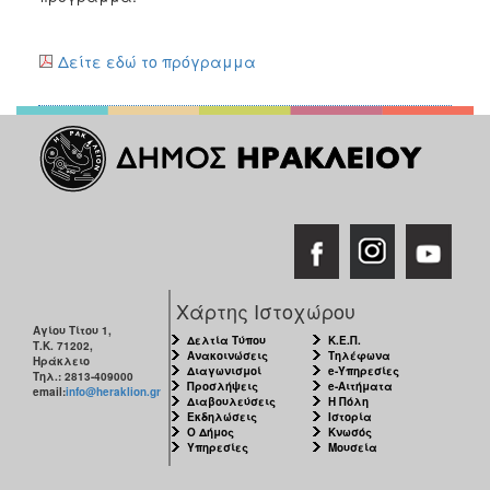
Δείτε εδώ το πρόγραμμα
Χάρτης Ιστοχώρου
Αγίου Τίτου 1,
Δελτία Τύπου
Κ.Ε.Π.
Τ.Κ. 71202,
Ανακοινώσεις
Τηλέφωνα
Ηράκλειο
Διαγωνισμοί
e-Υπηρεσίες
Τηλ.: 2813-409000
Προσλήψεις
e-Αιτήματα
email:
info@heraklion.gr
Διαβουλεύσεις
Η Πόλη
Εκδηλώσεις
Ιστορία
Ο Δήμος
Κνωσός
Υπηρεσίες
Μουσεία