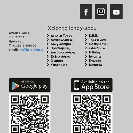
Χάρτης Ιστοχώρου
Αγίου Τίτου 1,
Δελτία Τύπου
Κ.Ε.Π.
Τ.Κ. 71202,
Ανακοινώσεις
Τηλέφωνα
Ηράκλειο
Διαγωνισμοί
e-Υπηρεσίες
Τηλ.: 2813-409000
Προσλήψεις
e-Αιτήματα
email:
info@heraklion.gr
Διαβουλεύσεις
Η Πόλη
Εκδηλώσεις
Ιστορία
Ο Δήμος
Κνωσός
Υπηρεσίες
Μουσεία