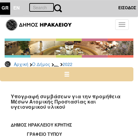
GR
EN
ΕΙΣΟΔΟΣ
Ο
Toggle
ΔΗΜΟΣ
navigati
Δελτία
Τύπου
Αρχείο
...
Αρχική
Ο Δήμος
2022
2026
2025
2024
2023
Υπογραφή συμβάσεων για την προμήθεια
Μέσων Ατομικής Προστασίας και
2022
υγειονομικού υλικού
2021
2020
ΔΗΜΟΣ ΗΡΑΚΛΕΙΟΥ ΚΡΗΤΗΣ
2019
ΓΡΑΦΕΙΟ ΤΥΠΟΥ