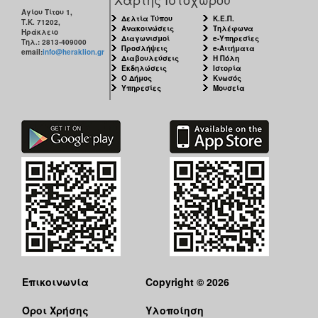
Αγίου Τίτου 1,
Δελτία Τύπου
Κ.Ε.Π.
Τ.Κ. 71202,
Ανακοινώσεις
Τηλέφωνα
Ηράκλειο
Διαγωνισμοί
e-Υπηρεσίες
Τηλ.: 2813-409000
Προσλήψεις
e-Αιτήματα
email:
info@heraklion.gr
Διαβουλεύσεις
Η Πόλη
Εκδηλώσεις
Ιστορία
Ο Δήμος
Κνωσός
Υπηρεσίες
Μουσεία
Επικοινωνία
Copyright © 2026
Όροι Χρήσης
Υλοποίηση