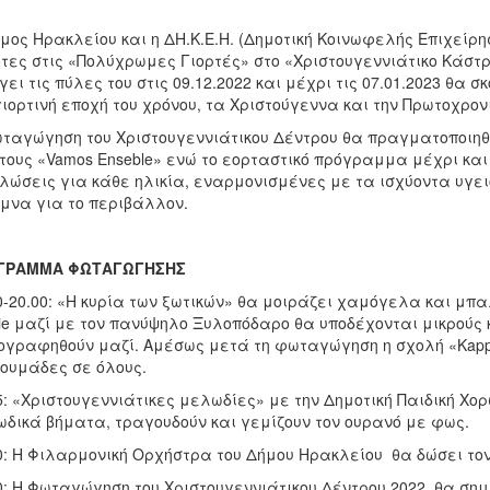
μος Ηρακλείου και η ΔΗ.Κ.Ε.Η. (Δημοτική Κοινωφελής Επιχείρ
τες στις «Πολύχρωμες Γιορτές» στο «Χριστουγεννιάτικο Κάστρ
γει τις πύλες του στις 09.12.2022 και μέχρι τις 07.01.2023 θα
γιορτινή εποχή του χρόνου, τα Χριστούγεννα και την Πρωτοχρον
ταγώγηση του Χριστουγεννιάτικου Δέντρου θα πραγματοποιηθ
τους «Vamos Enseble» ενώ το εορταστικό πρόγραμμα μέχρι και
λώσεις για κάθε ηλικία, εναρμονισμένες με τα ισχύοντα υγε
μνα για το περιβάλλον.
ΓΡΑΜΜΑ ΦΩΤΑΓΩΓΗΣΗΣ
0-20.00: «Η κυρία των ξωτικών» θα μοιράζει χαμόγελα και μπαλ
ie μαζί με τον πανύψηλο Ξυλοπόδαρο θα υποδέχονται μικρούς 
γραφηθούν μαζί. Αμέσως μετά τη φωταγώγηση η σχολή «Kappa
ουμάδες σε όλους.
5: «Χριστουγεννιάτικες μελωδίες» με την Δημοτική Παιδική Χ
δικά βήματα, τραγουδούν και γεμίζουν τον ουρανό με φως.
0: Η Φιλαρμονική Ορχήστρα του Δήμου Ηρακλείου θα δώσει τον 
0: Η Φωταγώγηση του Χριστουγεννιάτικου Δέντρου 2022, θα ση