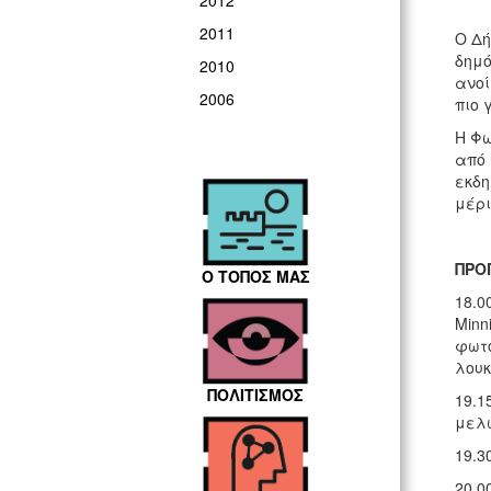
2012
2011
Ο Δή
δημό
2010
ανοί
2006
πιο 
Η Φω
από 
εκδη
μέρι
ΠΡΟ
Ο ΤΟΠΟΣ ΜΑΣ
18.0
Minn
φωτο
λουκ
ΠΟΛΙΤΙΣΜΟΣ
19.1
μελω
19.3
20.0