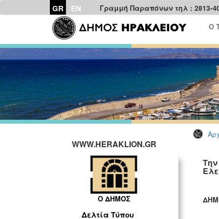
GR
EN
Γραμμή Παραπόνων τηλ : 2813-4
Ο 
Αρχ
WWW.HERAKLION.GR
Την
Ελε
Ο ΔΗΜΟΣ
ΔΗΜ
ΓΡ
Δελτία Τύπου