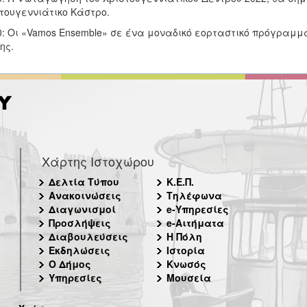
τουγεννιάτικο Κάστρο.
0: Οι «Vamos Ensemble» σε ένα μοναδικό εορταστικό πρόγραμ
ης.
Χάρτης Ιστοχώρου
Δελτία Τύπου
Κ.Ε.Π.
Ανακοινώσεις
Τηλέφωνα
Διαγωνισμοί
e-Υπηρεσίες
Προσλήψεις
e-Αιτήματα
Διαβουλεύσεις
Η Πόλη
Εκδηλώσεις
Ιστορία
Ο Δήμος
Κνωσός
Υπηρεσίες
Μουσεία