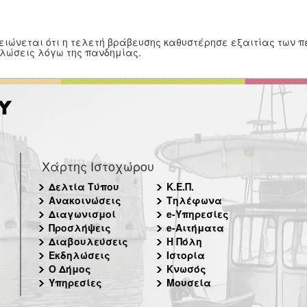
ειώνεται ότι η τελετή βράβευσης καθυστέρησε εξαιτίας των π
λώσεις λόγω της πανδημίας.
Χάρτης Ιστοχώρου
Δελτία Τύπου
Κ.Ε.Π.
Ανακοινώσεις
Τηλέφωνα
Διαγωνισμοί
e-Υπηρεσίες
Προσλήψεις
e-Αιτήματα
Διαβουλεύσεις
Η Πόλη
Εκδηλώσεις
Ιστορία
Ο Δήμος
Κνωσός
Υπηρεσίες
Μουσεία