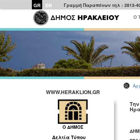
GR
EN
Γραμμή Παραπόνων τηλ : 2813-4
Ο 
Αρχ
WWW.HERAKLION.GR
Την
Ηρα
Ο ΔΗΜΟΣ
ΔΗΜ
Δελτία Τύπου