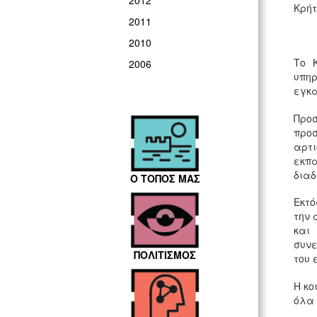
2012
Κρήτ
2011
2010
Το 
2006
υπηρ
εγκα
Προ
προσ
αρτ
εκπ
διαδ
Ο ΤΟΠΟΣ ΜΑΣ
Εκτό
την 
και
συνε
ΠΟΛΙΤΙΣΜΟΣ
του 
Η κο
όλα 