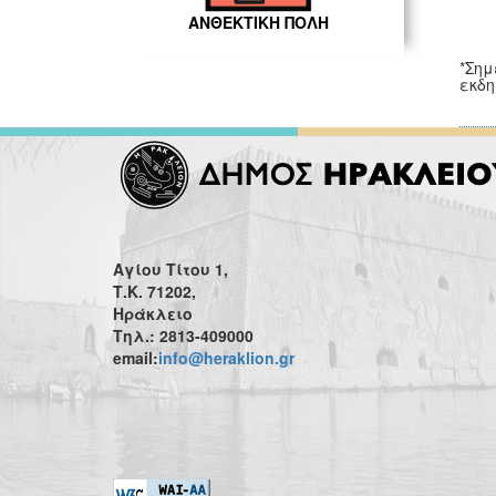
ΑΝΘΕΚΤΙΚΗ ΠΟΛΗ
*Σημ
εκδη
Αγίου Τίτου 1,
Τ.Κ. 71202,
Ηράκλειο
Τηλ.: 2813-409000
email:
info@heraklion.gr