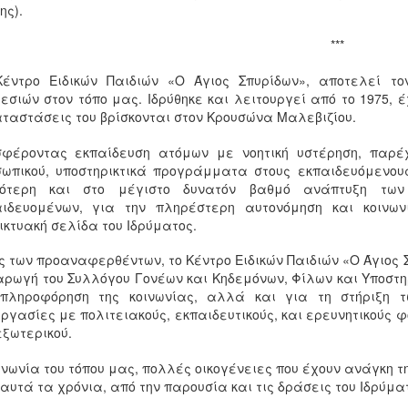
ης).
***
Κέντρο Ειδικών Παιδιών «Ο Άγιος Σπυρίδων», αποτελεί τ
εσιών στον τόπο μας. Ιδρύθηκε και λειτουργεί από το 1975, έ
ταστάσεις του βρίσκονται στον Κρουσώνα Μαλεβιζίου.
σφέροντας εκπαίδευση ατόμων με νοητική υστέρηση, παρέχ
ωπικού, υποστηρικτικά προγράμματα στους εκπαιδευόμενους 
ιότερη και στο μέγιστο δυνατόν βαθμό ανάπτυξη των 
αιδευομένων, για την πληρέστερη αυτονόμηση και κοινων
ικτυακή σελίδα του Ιδρύματος.
ς των προαναφερθέντων, το Κέντρο Ειδικών Παιδιών «Ο Άγιος 
αρωγή του Συλλόγου Γονέων και Κηδεμόνων, Φίλων και Υποστηρ
 πληροφόρηση της κοινωνίας, αλλά και για τη στήριξη τ
ργασίες με πολιτειακούς, εκπαιδευτικούς, και ερευνητικούς φο
εξωτερικού.
ινωνία του τόπου μας, πολλές οικογένειες που έχουν ανάγκη τ
αυτά τα χρόνια, από την παρουσία και τις δράσεις του Ιδρύμα