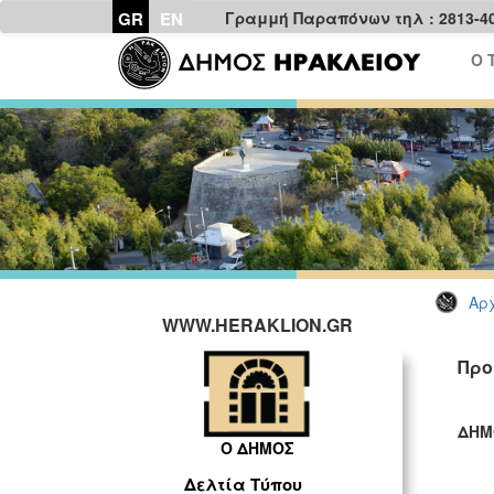
GR
EN
Γραμμή Παραπόνων τηλ : 2813-4
Ο 
Αρχ
WWW.HERAKLION.GR
Προ
ΔΗΜ
Ο ΔΗΜΟΣ
ΓΡ
Δελτία Τύπου