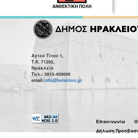
ΑΝΘΕΚΤΙΚΗ ΠΟΛΗ
Αγίου Τίτου 1,
Τ.Κ. 71202,
Ηράκλειο
Τηλ.: 2813-409000
email:
info@heraklion.gr
Επικοινωνία
Ό
Δήλωση Προσβασ