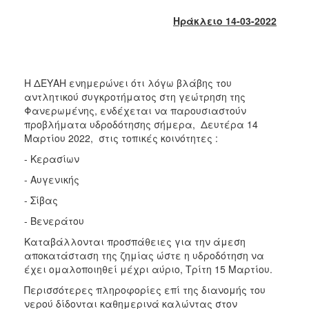
2018
Ηράκλειο 14-03-2022
2017
2016
2015
Η ΔΕΥΑΗ ενημερώνει ότι λόγω βλάβης του
2013
αντλητικού συγκροτήματος στη γεώτρηση της
2012
Φανερωμένης, ενδέχεται να παρουσιαστούν
προβλήματα υδροδότησης σήμερα, Δευτέρα 14
2011
Μαρτίου 2022, στις τοπικές κοινότητες :
2010
- Κερασίων
2006
- Αυγενικής
- Σίβας
- Βενεράτου
Ο
Καταβάλλονται προσπάθειες για την άμεση
ΤΟΠΟΣ
αποκατάσταση της ζημίας ώστε η υδροδότηση να
ΜΑΣ
έχει ομαλοποιηθεί μέχρι αύριο, Τρίτη 15 Μαρτίου.
ΠΟΛΙΤΙΣΜΟΣ
Περισσότερες πληροφορίες επί της διανομής του
νερού δίδονται καθημερινά καλώντας στον