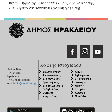
πενταψήφιο αριθμό 11122 (χωρίς κωδικό κλήσης
ΑΝΘΕΚΤΙΚΗ
ΠΟΛΗ
2810) ή στο 2810-339050 (αστική χρέωση) .
Χάρτης Ιστοχώρου
Αγίου Τίτου 1,
Δελτία Τύπου
Κ.Ε.Π.
Τ.Κ. 71202,
Ανακοινώσεις
Τηλέφωνα
Ηράκλειο
Διαγωνισμοί
e-Υπηρεσίες
Τηλ.: 2813-409000
Προσλήψεις
e-Αιτήματα
email:
info@heraklion.gr
Διαβουλεύσεις
Η Πόλη
Εκδηλώσεις
Ιστορία
Ο Δήμος
Κνωσός
Υπηρεσίες
Μουσεία