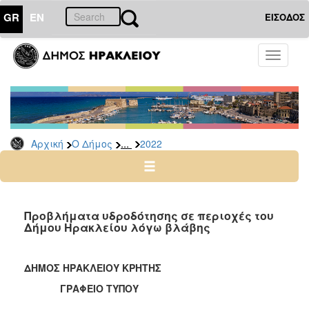
GR
EN
ΕΙΣΟΔΟΣ
Ο
Toggle
ΔΗΜΟΣ
navigati
Δελτία
Τύπου
Αρχείο
...
Αρχική
Ο Δήμος
2022
2026
2025
2024
2023
Προβλήματα υδροδότησης σε περιοχές του
Δήμου Ηρακλείου λόγω βλάβης
2022
2021
ΔΗΜΟΣ ΗΡΑΚΛΕΙΟΥ ΚΡΗΤΗΣ
2020
ΓΡΑΦΕΙΟ ΤΥΠΟΥ
2019