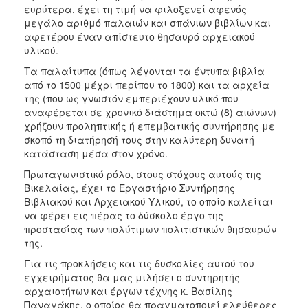
ΑΝΘΕΚΤΙΚΗ
ευρύτερα, έχει τη τιμή να φιλοξενεί αφενός
ΠΟΛΗ
μεγάλο αριθμό παλαιών και σπάνιων βιβλίων και
αφετέρου έναν απίστευτο θησαυρό αρχειακού
υλικού.
Τα παλαίτυπα (όπως λέγονται τα έντυπα βιβλία
από το 1500 μέχρι περίπου το 1800) και τα αρχεία
της (που ως γνωστόν εμπεριέχουν υλικό που
αναφέρεται σε χρονικό διάστημα οκτώ (8) αιώνων)
χρήζουν προληπτικής ή επεμβατικής συντήρησης με
σκοπό τη διατήρησή τους στην καλύτερη δυνατή
κατάσταση μέσα στον χρόνο.
Πρωταγωνιστικό ρόλο, στους στόχους αυτούς της
Βικελαίας, έχει το Εργαστήριο Συντήρησης
Βιβλιακού και Αρχειακού Υλικού, το οποίο καλείται
να φέρει εις πέρας το δύσκολο έργο της
προστασίας των πολύτιμων πολιτιστικών θησαυρών
της.
Για τις προκλήσεις και τις δυσκολίες αυτού του
εγχειρήματος θα μας μιλήσει ο συντηρητής
αρχαιοτήτων και έργων τέχνης κ. Βασίλης
Παναγάκης, ο οποίος θα πραγματοποιεί ελεύθερες