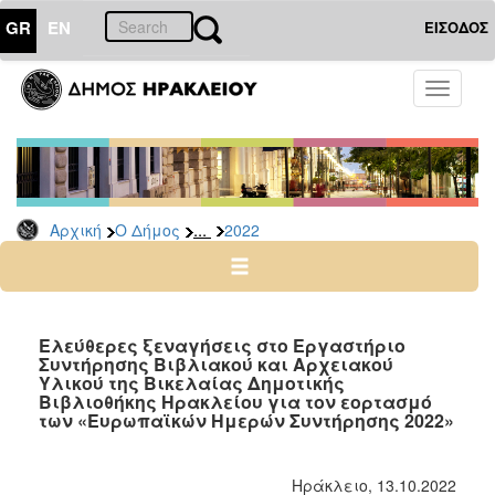
GR
EN
ΕΙΣΟΔΟΣ
Ο
Toggle
ΔΗΜΟΣ
navigati
Δελτία
Τύπου
Αρχείο
...
Αρχική
Ο Δήμος
2022
2026
2025
2024
2023
Ελεύθερες ξεναγήσεις στο Εργαστήριο
Συντήρησης Βιβλιακού και Αρχειακού
2022
Υλικού της Βικελαίας Δημοτικής
2021
Βιβλιοθήκης Ηρακλείου για τον εορτασμό
των «Ευρωπαϊκών Ημερών Συντήρησης 2022»
2020
2019
Ηράκλειο, 13.10.2022