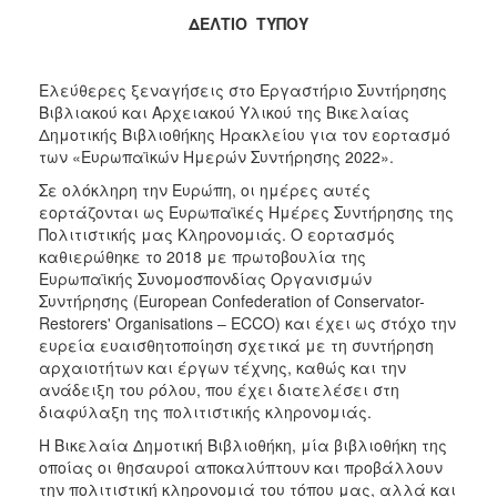
2018
ΔΕΛΤΙΟ ΤΥΠΟΥ
2017
2016
Ελεύθερες ξεναγήσεις στο Εργαστήριο Συντήρησης
2015
Βιβλιακού και Αρχειακού Υλικού της Βικελαίας
Δημοτικής Βιβλιοθήκης Ηρακλείου για τον εορτασμό
2013
των «Ευρωπαϊκών Ημερών Συντήρησης 2022».
2012
Σε ολόκληρη την Ευρώπη, οι ημέρες αυτές
2011
εορτάζονται ως Ευρωπαϊκές Ημέρες Συντήρησης της
Πολιτιστικής μας Κληρονομιάς. Ο εορτασμός
2010
καθιερώθηκε το 2018 με πρωτοβουλία της
2006
Ευρωπαϊκής Συνομοσπονδίας Οργανισμών
Συντήρησης (European Confederation of Conservator-
Restorers' Organisations ‒ ECCO) και έχει ως στόχο την
ευρεία ευαισθητοποίηση σχετικά με τη συντήρηση
αρχαιοτήτων και έργων τέχνης, καθώς και την
Ο
ανάδειξη του ρόλου, που έχει διατελέσει στη
ΤΟΠΟΣ
ΜΑΣ
διαφύλαξη της πολιτιστικής κληρονομιάς.
Η Βικελαία Δημοτική Βιβλιοθήκη, μία βιβλιοθήκη της
ΠΟΛΙΤΙΣΜΟΣ
οποίας οι θησαυροί αποκαλύπτουν και προβάλλουν
την πολιτιστική κληρονομιά του τόπου μας, αλλά και