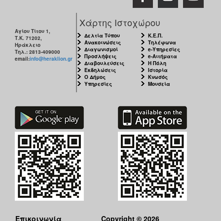
Χάρτης Ιστοχώρου
Αγίου Τίτου 1,
Δελτία Τύπου
Κ.Ε.Π.
Τ.Κ. 71202,
Ανακοινώσεις
Τηλέφωνα
Ηράκλειο
Διαγωνισμοί
e-Υπηρεσίες
Τηλ.: 2813-409000
Προσλήψεις
e-Αιτήματα
email:
info@heraklion.gr
Διαβουλεύσεις
Η Πόλη
Εκδηλώσεις
Ιστορία
Ο Δήμος
Κνωσός
Υπηρεσίες
Μουσεία
Επικοινωνία
Copyright © 2026