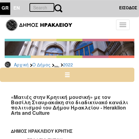
GR
EN
ΕΙΣΟΔΟΣ
Ο
Toggle
ΔΗΜΟΣ
navigati
Δελτία
Τύπου
Αρχείο
...
Αρχική
Ο Δήμος
2022
2026
2025
2024
2023
«Ματιές στην Κρητική μουσική» με τον
Βασίλη Σταυρακάκη στο διαδικτυακό κανάλι
2022
πολιτισμού του Δήμου Ηρακλείου - Heraklion
2021
Arts and Culture
2020
2019
ΔΗΜΟΣ ΗΡΑΚΛΕΙΟΥ ΚΡΗΤΗΣ