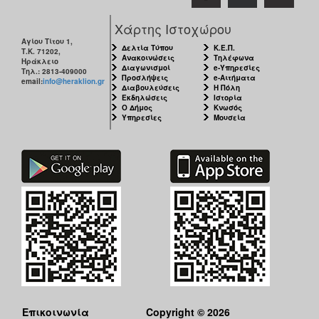
Χάρτης Ιστοχώρου
Αγίου Τίτου 1,
Δελτία Τύπου
Κ.Ε.Π.
Τ.Κ. 71202,
Ανακοινώσεις
Τηλέφωνα
Ηράκλειο
Διαγωνισμοί
e-Υπηρεσίες
Τηλ.: 2813-409000
Προσλήψεις
e-Αιτήματα
email:
info@heraklion.gr
Διαβουλεύσεις
Η Πόλη
Εκδηλώσεις
Ιστορία
Ο Δήμος
Κνωσός
Υπηρεσίες
Μουσεία
Επικοινωνία
Copyright © 2026