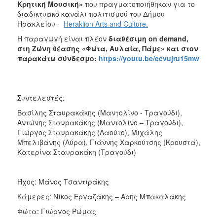
Κρητική Μουσική»
που πραγματοποιήθηκαν για το
ΑΝΘΕΚΤΙΚΗ
ΠΟΛΗ
διαδικτυακό κανάλι πολιτισμού του Δήμου
Ηρακλείου -
Heraklion Arts and Culture.
Η παραγωγή είναι πλέον
διαθέσιμη on demand,
στη Ζώνη θέασης «Φώτα, Αυλαία, Πάμε» και στον
παρακάτω σύνδεσμο:
https://youtu.be/ecvujru15mw
Συντελεστές:
Βασίλης Σταυρακάκης (Μαντολίνο - Τραγούδι),
Αντώνης Σταυρακάκης (Μαντολίνο – Τραγούδι),
Γιώργος Σταυρακάκης (Λαούτο), Μιχάλης
Μπελιβάνης (Λύρα), Γιάννης Χαρκούτσης (Κρουστά),
Κατερίνα Σταυρακάκη (Τραγούδι)
Ήχος: Μάνος Τσαντιράκης
Κάμερες: Νίκος Εργαζάκης – Άρης Μπακαλάκης
Φώτα: Γιώργος Ρώμας