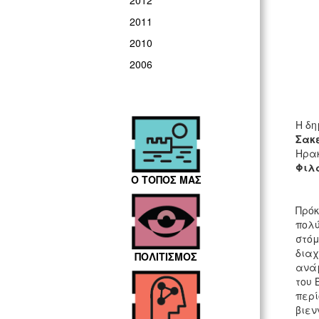
2012
2011
2010
2006
Η δη
Σακ
Ηρακ
Φιλ
Ο ΤΟΠΟΣ ΜΑΣ
Πρόκ
πολύ
στόμ
διαχ
ΠΟΛΙΤΙΣΜΟΣ
ανάμ
του 
περί
βιεν