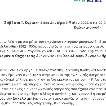
Σάββατο 7, Κυριακή 8 και Δευτέρα 9 Μαΐου 2022, στις 20
Καλοκαιρινού»
μοφιλέστερη οπερέτα του εγχώριου ελαφρού μουσικού θεάτρ
ελλαρίδη
(1882-1950), παρουσιάζεται για πρώτη φορά στη σκην
λείου. Μια νέα παραγωγή του ΠΣΚΗ, με ένα θίασο λαμπρών λ
αρμόνια Ορχήστρας Αθηνών
και του
Χορωδιακού Συνόλου Η
ειται για ένα έργο με συναρπαστική θεατρική πλοκή και ιδι
 και έμειναν ανεξίτηλα στην ιστορία της ελληνικής οπερέτας,
α γλυκά φίλησέ με», «Τον παλιό εκείνο τον καιρό», «Ψηλά στο 
ρονική ελληνική οπερέτα στην ιστορία του είδους, αφού σχεδ
εσα σε όλες τις νεοελληνικές οπερέτες που έχουν γραφτεί κα
Βαφτιστικού υπογράφει ο ίδιος ο συνθέτης, και χρονικά η οπε
οδο του
Σακελλαρίδη
, η οποία χαρακτηρίζεται από τη σύνδεσ
νέζικα, πρότυπα της οπερετικής παραγωγής.