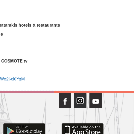
ratarakis hotels & restaurants
es
|
COSMOTE
tv
=Wo2j-cl0YgM