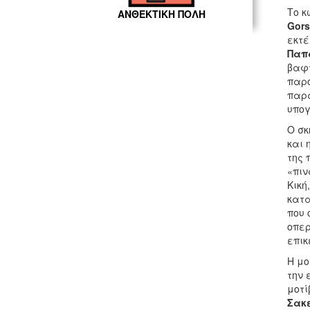
Το κ
ΑΝΘΕΚΤΙΚΗ ΠΟΛΗ
Gors
εκτέ
Παπ
βαφτ
παρο
παρα
υπογ
Ο σκ
και 
της 
«πιν
Κική
κατα
που 
οπερ
επικ
Η μο
την 
μοτί
Σακ