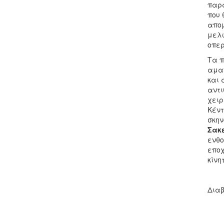
παρά
που 
απομ
μελω
οπερ
Τα π
αμαν
και 
αντι
χειρ
Κέντ
σκη
Σακ
ενθο
εποχ
κίνη
Διαβ