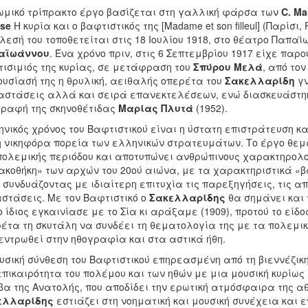
ωμικό τρίπρακτο έργο βασίζεται στη γαλλική φάρσα των
C. Ma
se
Η κυρία και ο βαφτιστικός της [Madame et son filleul] (Παρίσι,
λεσή του τοποθετείται στις 18 Ιουλίου 1918, στο θέατρο Παπαϊ
αϊωάννου
. Ένα χρόνο πριν, στις 6 Σεπτεμβρίου 1917 είχε παρο
ισιμιός της κυρίας, σε μετάφραση του
Σπύρου Μελά
, από τον
υσίασή της η θρυλική, αειθαλής οπερέτα του
Σακελλαρίδη
γν
στάσεις αλλά και σειρά επανεκτελέσεων, ενώ διασκευάστηκε
ραφή της σκηνοθέτιδας
Μαρίας Πλυτά
(1952).
ηνικός χρόνος του Βαφτιστικού είναι η ύστατη επιστράτευση κ
η νικηφόρα πορεία των ελληνικών στρατευμάτων. Το έργο θεμ
πολεμικής περιόδου και αποτυπώνει ανθρώπινους χαρακτηρολο
ακοθήκη» των αρχών του 20ού αιώνα, με τα χαρακτηριστικά «β
, συνδυάζοντας με ιδιαίτερη επιτυχία τις παρεξηγήσεις, τις α
στάσεις. Με τον Βαφτιστικό ο
Σακελλαρίδης
θα σημάνει και 
ο ίδιος εγκαινίασε με το Σία κι αράξαμε (1909), προτού το εί
έτα τη σκυτάλη να συνδέει τη θεματολογία της με τα πολεμικά
εντρωθεί στην ηθογραφία και στα αστικά ήθη.
υσική σύνθεση του Βαφτιστικού επηρεασμένη από τη βιεννέζικ
επικαιρότητα του πολέμου και των ηθών με μια μουσική κυρίως
βα της Ανατολής, που αποδίδει την ερωτική ατμόσφαιρα της α
ελλαρίδης
εστιάζει στη νοηματική και μουσική συνέχεια και ε