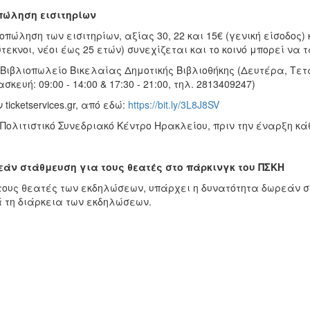
πώληση εισιτηρίων
οπώληση των εισιτηρίων, αξίας 30, 22 και 15€ (γενική είσοδος) κ
τεκνοι, νέοι έως 25 ετών) συνεχίζεται και το κοινό μπορεί να 
 Βιβλιοπωλείο Βικελαίας Δημοτικής Βιβλιοθήκης (Δευτέρα, Τετάρ
σκευή: 09:00 - 14:00 & 17:30 - 21:00, τηλ. 2813409247)
 ticketservices.gr, από εδώ:
https://bit.ly/3L8J8SV
 Πολιτιστικό Συνεδριακό Κέντρο Ηρακλείου, πριν την έναρξη κ
άν στάθμευση για τους θεατές στο πάρκινγκ του ΠΣΚΗ
τους θεατές των εκδηλώσεων, υπάρχει η δυνατότητα δωρεάν σ
 τη διάρκεια των εκδηλώσεων.