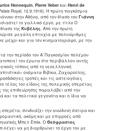
urice Hennequin
,
Pierre Veber
και
Henri de
 Palais Royal, 12.9.1916). Η πρώτη παγκόσμια
ωάννου στην Αθήνα, από τον θίασο του
Γιάννη
υσιαστεί το γαλλικό έργο, με τίτλο Ο
 θίασο της
Κυβέλης
. Από την πρώτη
ώρισε μεγάλη επιτυχία με πολυάριθμες
 μέχρι και για τον κινηματογράφο, με την
ατά την περίοδο του Α’ Παγκοσμίου πολέμου
ατοποιεί τον έρωτα στο περιβάλλον αυτής
γικούς τύπους από τη νεοελληνική
απτιστικά» ονόματα Βιβίκα, Ζαχαρούλης,
προσδόκητες τροπές και τις αστειογόνες
το τέλος του είδους της πολεμικής οπερέτας
δος της επιθεώρησης παραλάβει από την
 και τα πολιτικά γεγονότα και η ίδια να
η οπερέτα, συνδυάζει την ανώδυνη σάτιρα και
 ρομαντική, ακόμη και με επιρροές από
θηναϊκής Μπελ Επόκ. Ο
Θεόφραστος
πιλέγει να μη διαρθρώνει το έργο του με