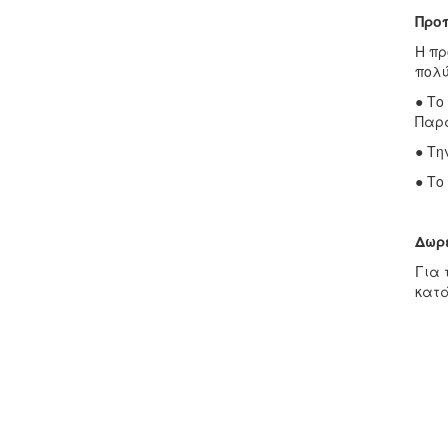
Προ
Η πρ
πολύ
● Το
Παρα
● Την
● Το
Δωρε
Για 
κατά