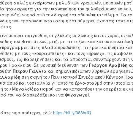
θεση απλώς ευχάριστων μελωδικών γραμμών, μουσικών μοτίβ
θα ήταν αρκετά για την ικανοποίηση του φιλοθεάμονος κοινού,
ακρυνθεί νοερά από τον διαρκή και αδυσώπητο πόλεμο. Τα τρ
δίες που τραγουδιούνται ακόμη και σήμερα, έχοντας ταυτιστεί
έτας.
ανέμορφα τραγούδια, οι γλυκιές μελωδίες και οι χοροί, οι πό
έδες του Βαπτιστικού, μαζί με τα «εξωτικά» και ουτοπικά δ
απρογραμμάτιστες πλαστοπροσωπίες, τα ερωτικά κίνητρα και
θέσεις με τους «κουραμπιέδες» και τους «ήρωες», τις διαβολι
ισμούς, τις παρεξηγήσεις και τα απρόοπτα, συνυπάρχουν στη 
ρου Ηρακλείου. Σε μουσική διεύθυνση των
Γιώργου Αραβίδη
κ
νοθέτη
Πέτρου Γάλλια
και σημαντικότατων λυρικών ερμηνευτών
ελλαρίδη
στη σκηνή του Πολιτιστικού Συνεδριακού Κέντρου Ηρ
υσιασμό και νοσταλγία γι’ αυτό το έργο-σταθμό στην ιστορία 
ή του Μεγαλοϊδεατισμού και να καταστήσει την οπερέτα εκ νέ
τρά του να διασκεδάζει και να ψυχαγωγεί.
άστε περισσότερα, εδώ:
https://bit.ly/383hrfQ