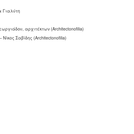
α Γιαλύτη
ιάδου, αρχιτέκτων (Architectonofilia)
κος Σαβίδης (Architectonofilia)