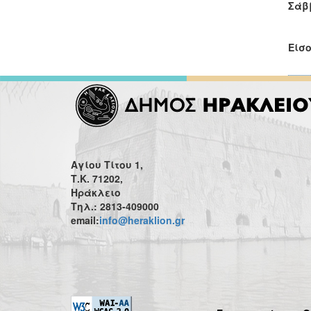
Σάββ
Είσο
Αγίου Τίτου 1,
Τ.Κ. 71202,
Ηράκλειο
Τηλ.: 2813-409000
email:
info@heraklion.gr