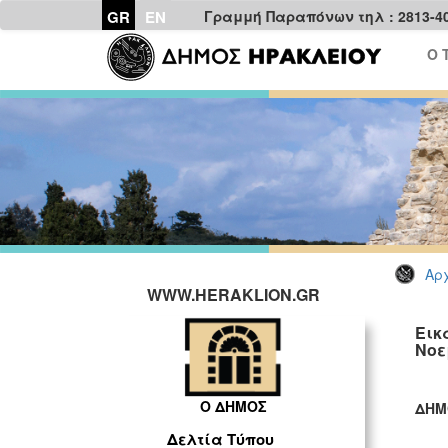
GR
EN
Γραμμή Παραπόνων τηλ : 2813-4
Ο 
Αρχ
WWW.HERAKLION.GR
Εικ
Νοε
Ο ΔΗΜΟΣ
ΔΗΜ
ΓΡ
Δελτία Τύπου