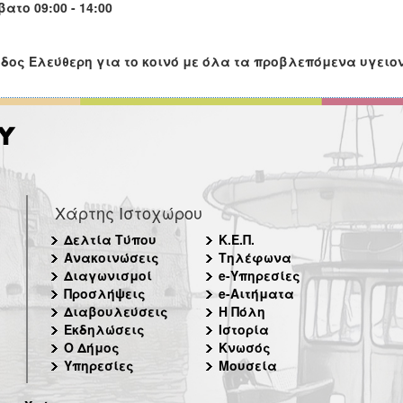
ατο 09:00 - 14:00
δος Ελεύθερη για το κοινό με όλα τα προβλεπόμενα υγειο
Χάρτης Ιστοχώρου
Δελτία Τύπου
Κ.Ε.Π.
Ανακοινώσεις
Τηλέφωνα
Διαγωνισμοί
e-Υπηρεσίες
Προσλήψεις
e-Αιτήματα
Διαβουλεύσεις
Η Πόλη
Εκδηλώσεις
Ιστορία
Ο Δήμος
Κνωσός
Υπηρεσίες
Μουσεία