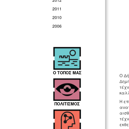
2012
2011
2010
2006
Ο ΤΟΠΟΣ ΜΑΣ
Ο Δή
Δημή
τέχν
καλλ
Η επ
ΠΟΛΙΤΙΣΜΟΣ
ανατ
αισθ
τέχν
εκθε