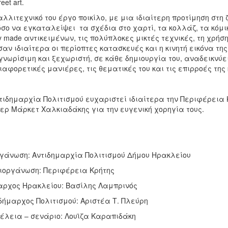
reet art.
αλλιτεχνικό του έργο ποικίλο, με μια ιδιαίτερη προτίμηση στ
σο να εγκαταλείψει τα σχέδια στο χαρτί, τα κολλάζ, τα κόμικ,
y made αντικειμένων, τις πολύπλοκες μικτές τεχνικές, τη χρή
αν ιδιαίτερα οι περίοπτες κατασκευές και η κινητή εικόνα της
νωρίσιμη και ξεχωριστή, σε κάθε δημιουργία του, αναδεικνύει 
διαφορετικές μανιέρες, τις θεματικές του και τις επιρροές της
τιδημαρχία Πολιτισμού ευχαριστεί ιδιαίτερα την Περιφέρεια 
ερ Μάρκετ Χαλκιαδάκης για την ευγενική χορηγία τους.
γάνωση: Αντιδημαρχία Πολιτισμού Δήμου Ηρακλείου
ιοργάνωση: Περιφέρεια Κρήτης
ρχος Ηρακλείου: Βασίλης Λαμπρινός
δήμαρχος Πολιτισμού: Αριστέα Τ. Πλεύρη
έλεια – σενάριο: Λουϊζα Καραπιδάκη