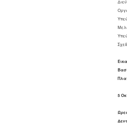
Διεύ
Οργά
Υπεύ
Μελέ
Υπεύ
Σχεδ
Εικα
Βασ
Πλα
5 Οκ
Ώρες
Δευτ