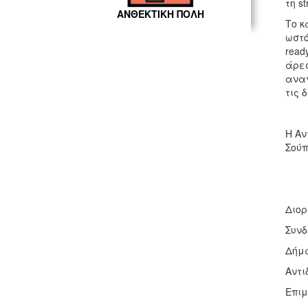
τη st
ΑΝΘΕΚΤΙΚΗ ΠΟΛΗ
Το κ
ωστό
read
άρεσ
αναγ
τις 
Η Αν
Σούπ
Διορ
Συνδ
Δήμα
Αντι
Επιμ