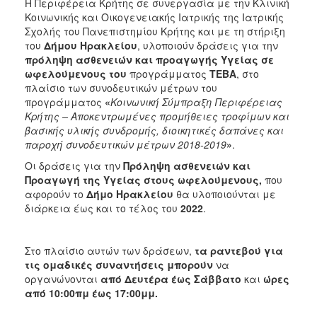
2018
Η Περιφέρεια Κρήτης σε συνεργασία με την Κλινική
Κοινωνικής και Οικογενειακής Ιατρικής της Ιατρικής
2017
Σχολής του Πανεπιστημίου Κρήτης και με τη στήριξη
2016
του
Δήμου Ηρακλείου
, υλοποιούν δράσεις για την
πρόληψη ασθενειών και προαγωγής Υγείας σε
2015
ωφελούμενους του
προγράμματος
ΤΕΒΑ
, στο
2013
πλαίσιο των συνοδευτικών μέτρων του
προγράμματος
«
Κοινωνική Σύμπραξη Περιφέρειας
2012
Κρήτης – Αποκεντρωμένες προμήθειες τροφίμων και
2011
βασικής υλικής συνδρομής, διοικητικές δαπάνες και
παροχή συνοδευτικών μέτρων 2018-2019
»
.
2010
Οι δράσεις για την
Πρόληψη ασθενειών και
2006
Προαγωγή της Υγείας στους ωφελούμενους,
που
αφορούν το
Δήμο Ηρακλείου
θα υλοποιούνται με
διάρκεια έως και το τέλος του
2022
.
Ο
Στο πλαίσιο αυτών των δράσεων,
τα ραντεβού για
ΤΟΠΟΣ
ΜΑΣ
τις ομαδικές συναντήσεις μπορούν
να
οργανώνονται
από Δευτέρα έως Σάββατο
και
ώρες
από 10:00πμ έως 17:00μμ.
ΠΟΛΙΤΙΣΜΟΣ