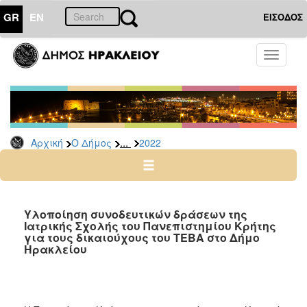
GR
EN
ΕΙΣΟΔΟΣ
Ο
Toggle
ΔΗΜΟΣ
navigati
Δελτία
Τύπου
Αρχείο
...
Αρχική
Ο Δήμος
2022
2026
2025
2024
2023
Υλοποίηση συνοδευτικών δράσεων της
Ιατρικής Σχολής του Πανεπιστημίου Κρήτης
2022
για τους δικαιούχους του ΤΕΒΑ στο Δήμο
2021
Ηρακλείου
2020
2019