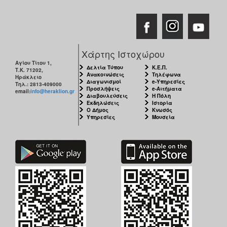
Χάρτης Ιστοχώρου
Αγίου Τίτου 1,
Δελτία Τύπου
Κ.Ε.Π.
Τ.Κ. 71202,
Ανακοινώσεις
Τηλέφωνα
Ηράκλειο
Διαγωνισμοί
e-Υπηρεσίες
Τηλ.: 2813-409000
Προσλήψεις
e-Αιτήματα
email:
info@heraklion.gr
Διαβουλεύσεις
Η Πόλη
Εκδηλώσεις
Ιστορία
Ο Δήμος
Κνωσός
Υπηρεσίες
Μουσεία