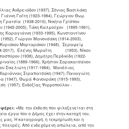
ύλιας Ανδρειάδου (1937), Σόνιας Βασιλάκη
, Γιάννη Γαΐτη (1923-1984), Γεώργιου Θωμ.
ρατσία (1938-2010), Νικήτα Γρίσπου
υ (1945-2005), Τάκη Καλμούχου (1895-1961),
ης Καραγιάννη (1933-1995), Κωνσταντίνου
(1952), Γιώργου Μανουσάκη (1914-2003),
, Κυριάκου Μορταράκου (1948), Σεραφείμ
1934-2017), Ελένης Μωραΐτη (1953), Νίκου
ασπύρου (1938), Δημήτρη Περδικίδη (1922-
οριναίος (1889-1966), Χρήστου Σαρακατσάνου
γου Σικελιώτη (1917-1984), Μανόλιας
 Μαριάννας Στραπατσάκη (1947), Παναγιώτη
ρα (1947), Θωμά Φανουράκη (1915-1993),
ίση (1957), Ευδοξίας Ψυρροπούλου -
φέρει:
«
Με την έκθεση που φιλοξενείται στη
ία έργα που ο Δήμος έχει στην κατοχή του,
λης μας. Η καταγραφή, η τεκμηρίωση και η
ές πλευρές. Από ενδεχόμενη απώλεια, από την