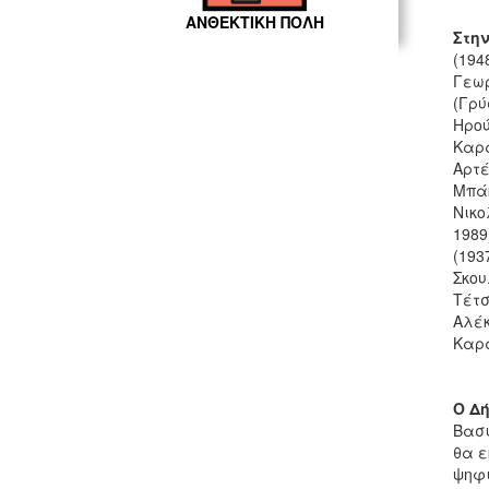
ΑΝΘΕΚΤΙΚΗ ΠΟΛΗ
Στην
(194
Γεωρ
(Γρύ
Ηρού
Καρα
Αρτέ
Μπάκ
Νικο
1989
(193
Σκου
Τέτσ
Αλέκ
Καρά
Ο Δ
Βασι
θα ε
ψηφι