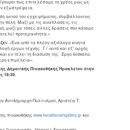
σίγουροι πως επιτελέσαμε το χρέος μας ως
την εξωστρέφεια.
ση αυτού του εγχειρήματος, συμβάλλοντας
ν πόλη. Μαζί με τις αναπλάσεις, τις
ική, μαζί με τόσες άλλες δράσεις που κάνομε
ποτελεί προτεραιότητα.»
ζει
: «Ένα από τα πλέον αξιόλογα κινητά
ογή έργων τέχνης. Γι’ αυτό και εξ’ αρχής
αι εν τέλει τη διάσωση της. Έργο δύσκολο,
τερη επιμέλεια».
της Δημοτικής Πινακοθήκης Ηρακλείου στην
 18:30.
ην Αντιδήμαρχο Πολιτισμού, Αριστέα Τ.
της πινακοθήκης
www.heraklionartgallery.gr
και
ίες ζωγραφικής, Ιστορίες Χαρακτικής,