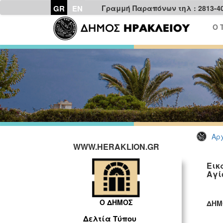
GR
EN
Γραμμή Παραπόνων τηλ : 2813-4
Ο 
Αρχ
WWW.HERAKLION.GR
Εικ
Αγί
Ο ΔΗΜΟΣ
ΔΗΜ
ΓΡ
Δελτία Τύπου