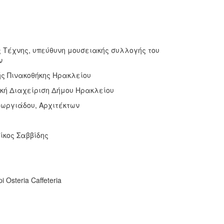
ς Tέχνης, υπεύθυνη μουσειακής συλλογής του
ν
ής Πινακοθήκης Ηρακλείου
ική Διαχείριση Δήμου Ηρακλείου
ωργιάδου, Αρχιτέκτων
ίκος Σαββίδης
 Osteria Caffeteria