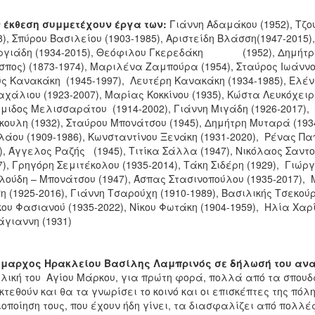
 έκθεση συμμετέχουν έργα των:
Γιάννη Αδαμάκου (1952), Τζο
8), Σπύρου Βασιλείου (1903-1985), Αριστείδη Βλάσση(1947-2015)
γιάδη (1934-2015), Θεόφιλου Γκερεδάκη (1952), Δημήτρη Γ
σπος) (1873-1974), Μαριλένα Ζαμπούρα (1954), Σταύρος Ιωάννο
ς Κανακάκη (1945-1997), Λευτέρη Κανακάκη (1934-1985), Ελέν
χάλιου (1923-2007), Μαρίας Κοκκίνου (1935), Κώστα Λευκόχειρ 
μιδος Μελισσαράτου (1914-2002), Γιάννη Μιγάδη (1926-2017)
ουλη (1932), Σταύρου Μπονάτσου (1945), Δημήτρη Μυταρά (
λάου (1909-1986), Κωνσταντίνου Ξενάκη (1931-2020), Ρένας Παπ
), Άγγελος Ραζής (1945), Τιτίκα Σάλλα (1947), Νικόλαος Σαντ
7), Γρηγόρη Σεμιτέκολου (1935-2014), Τάκη Σιδέρη (1929), Γιώρ
λούδη – Μπονάτσου (1947), Άσπας Στασινοπούλου (1935-2017),
η (1925-2016), Γιάννη Τσαρούχη (1910-1989), Βασιλικής Τσεκού
ου Φασιανού (1935-2022), Νίκου Φωτάκη (1904-1959), Ηλία Χαρ
γιαννη (1931)
ήμαρχος Ηρακλείου Βασίλης Λαμπρινός σε δήλωσή του ανα
λική του Αγίου Μάρκου, για πρώτη φορά, πολλά από τα σπουδα
κτεθούν και θα τα γνωρίσει το κοινό και οι επισκέπτες της πό
οποίηση τους, που έχουν ήδη γίνει, τα διασφαλίζει από πολλ