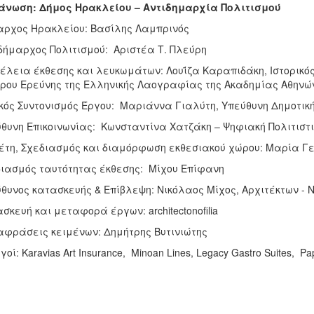
άνωση: Δήμος Ηρακλείου – Αντιδημαρχία Πολιτισμού
ρχος Ηρακλείου: Βασίλης Λαμπρινός
δήμαρχος Πολιτισμού: Αριστέα Τ. Πλεύρη
έλεια έκθεσης και λευκωμάτων: Λουΐζα Καραπιδάκη, Ιστορικό
ρου Ερεύνης της Ελληνικής Λαογραφίας της Ακαδημίας Αθηνώ
κός Συντονισμός Έργου: Μαριάννα Γιαλύτη, Υπεύθυνη Δημοτικ
θυνη Επικοινωνίας: Κωνσταντίνα Χατζάκη – Ψηφιακή Πολιτιστ
τη, Σχεδιασμός και διαμόρφωση εκθεσιακού χώρου: Μαρία Γε
ιασμός ταυτότητας έκθεσης: Μίχου Επίφανη
θυνος κατασκευής & Επίβλεψη: Νικόλαος Μίχος, Αρχιτέκτων - Ν
σκευή και μεταφορά έργων: architectonofilia
φράσεις κειμένων: Δημήτρης Βυτινιώτης
οί: Karavias Art Insurance, Minoan Lines, Legacy Gastro Suites, Papi