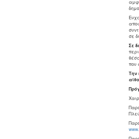
αμφι
δημο
Ευχα
αποφ
συντ
σε δ
Σε δ
περι
θέσα
που 
Την 
αίθο
Πρό
Χαιρ
Παρο
Πλε
Παρο
www.h
Παρο