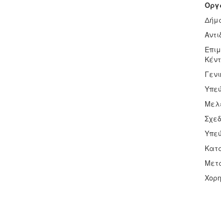
Οργ
Δήμα
Αντι
Επιμ
Κέντ
Γενι
Υπεύ
Μελέ
Σχεδ
Υπεύ
Κατα
Μετα
Χορηγ