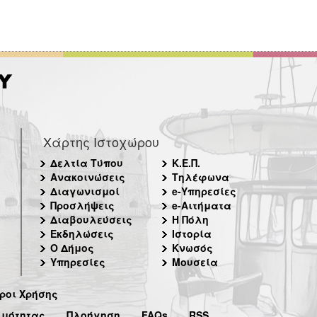
Χάρτης Ιστοχώρου
Δελτία Τύπου
Κ.Ε.Π.
Ανακοινώσεις
Τηλέφωνα
Διαγωνισμοί
e-Υπηρεσίες
Προσλήψεις
e-Αιτήματα
Διαβουλεύσεις
Η Πόλη
Εκδηλώσεις
Ιστορία
Ο Δήμος
Κνωσός
Υπηρεσίες
Μουσεία
ροι Χρήσης
ιμότητας
Πλοήγηση
FAQs
RSS