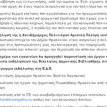
σβήτηση των τίτλων κτήσης, από την αφάνεια. Έτσι, είμαστε 
τική αρχή, σε έναν τομέα νευραλγικό για τον πολιτισμό και 
ριστώ θερμά εκείνους που εργάστηκαν για την πραγματοποίη
ασιστικά στο συνολικό οραματικό σχεδιασμό που έχομε για τη
ηρήσεις οδών και κτηρίων, παράλληλα με την κοινωνική πολιτ
ύσκολους καιρούς, η ανάδειξη του πολιτιστικού μας πλούτου α
ήλωση της η Αντιδήμαρχος Πολιτισμού Αριστέα Πλεύρη τονί
ουσιακά στοιχεία του Δήμου Ηρακλείου, είναι ασφαλώς η συλλ
με στις προτεραιότητες μας την καταγραφή, την τεκμηρίωση κ
απαιτούσε και απαιτεί μέχρι την περαίωσή του κόπο και ιδιαί
ημέρα των εγκαινίων θα προηγηθεί παρουσίαση του έργου 
υσα εκδηλώσεων της Βικελαίας Δημοτικής Βιβλιοθήκης στις
γραμμα εκδήλωσης στη Β.Δ.Β.
ετισμός Δήμαρχου Ηρακλείου, Βασίλη Λαμπρινού
υσίαση του έργου της Δημοτικής Πινακοθήκης Ηρακλείου από τ
ύρη
υσίαση από το ΙΤΕ των αναβαθμισμένων επίσημων ιστότοπων 
eraklionartgallery.eu
καθώς και των κοινωνικών δικτύων.
υσίαση των τριών λευκωμάτων «Τα εν οίκω... εν δήμω»: Ιστορ