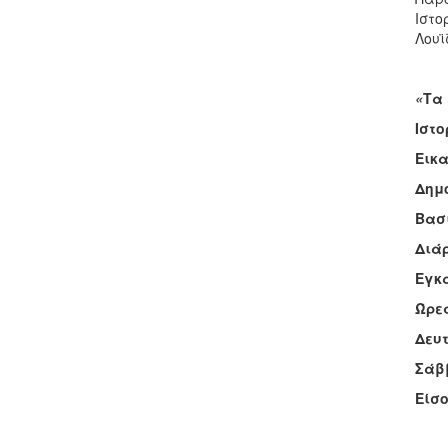
Ιστο
Λουϊ
«
Τα 
Ιστ
Εικ
Δημ
Βασι
Διάρ
Εγκα
Ώρες
Δευτ
Σάββ
Είσο