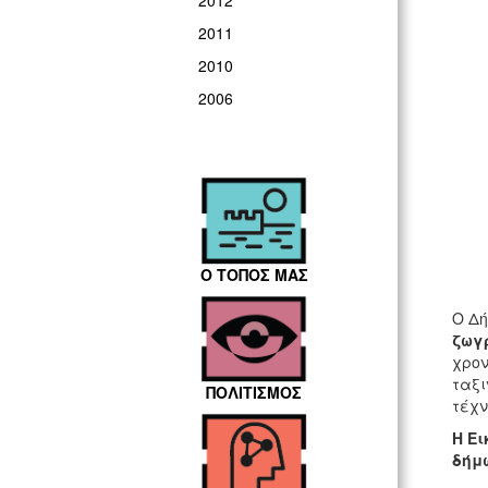
2012
2011
2010
2006
Ο ΤΟΠΟΣ ΜΑΣ
Ο Δή
ζωγρ
χρον
ταξι
ΠΟΛΙΤΙΣΜΟΣ
τέχν
Η Ει
δήμω