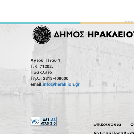
Αγίου Τίτου 1,
Τ.Κ. 71202,
Ηράκλειο
Τηλ.: 2813-409000
email:
info@heraklion.gr
Επικοινωνία
Ό
Δήλωση Προσβασ