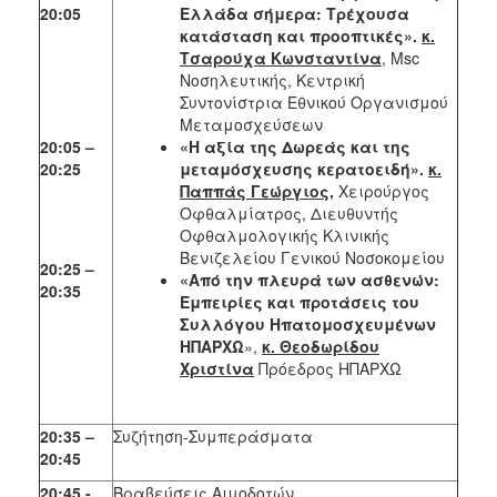
20:05
Ελλάδα σήμερα: Τρέχουσα
κατάσταση και προοπτικές».
κ.
Τσαρούχα Κωνσταντίνα
, Msc
Νοσηλευτικής, Κεντρική
Συντονίστρια Εθνικού Οργανισμού
Μεταμοσχεύσεων
20:05 –
«
H
αξία της Δωρεάς και της
20:25
μεταμόσχευσης κερατοειδή».
κ.
Παππάς Γεώργιος,
Χειρούργος
Οφθαλμίατρος, Διευθυντής
Οφθαλμολογικής Κλινικής
Βενιζελείου Γενικού Νοσοκομείου
20:25 –
«Από την πλευρά των ασθενών:
20:35
Εμπειρίες και προτάσεις του
Συλλόγου Ηπατομοσχευμένων
ΗΠΑΡΧΩ
»,
κ. Θεοδωρίδου
Χριστίνα
Πρόεδρος ΗΠΑΡΧΩ
20:35 –
Συζήτηση-Συμπεράσματα
20:45
20:45 -
Βραβεύσεις Αιμοδοτών