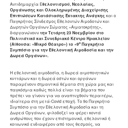
Αντιδημαρχία Ε
θελοντισμού, Νεολαίας,
Οργάνωσης και Ολοκληρωμένης Διαχείρισης
Επιπτώσεων Κατάστασης Έκτακτης Ανάγκης
και ο
Παγκρήτιος Σύνδεσμος Εθελοντών Αιμοδοτών και
Δωρητών Οργάνων Σώματος «Αιματοκρήτης»,
διοργανώνουν
την Τετάρτη 23 Νοεμβρίου στο
Πολιτιστικό και Συνεδριακό Κέντρο Ηρακλείου
ο
(Αίθουσα: «Μικρό Θέατρο») το
«
9
Παγκρήτιο
Συμπόσιο για την Εθελοντική Αιμοδοσία και την
Δωρεά Οργάνων
».
Η εθελοντική αιμοδοσία, η δωρεά αιμοποιητικών
κυττάρων και η δωρεά οστών και οργάνων
παραμένουν σημαντικά θέματα στη χώρα μας και
παγκόσμια καθώς πολλά είναι τα βήματα που
πρέπει να γίνουν για να αναπτυχθούν περαιτέρω,
ιδιαίτερα στη μετά-Covid εποχή. Το 9ο Παγκρήτιο
Συμπόσιο για την Εθελοντική Αιμοδοσία και τη
Δωρεά Οργάνων, φιλοδοξεί να φέρει κοντά
ανθρώπους που έχουν επιστημονικό, εθελοντικό ή
κοινωνικό ενδιαφέρον από τους θεσμούς, να