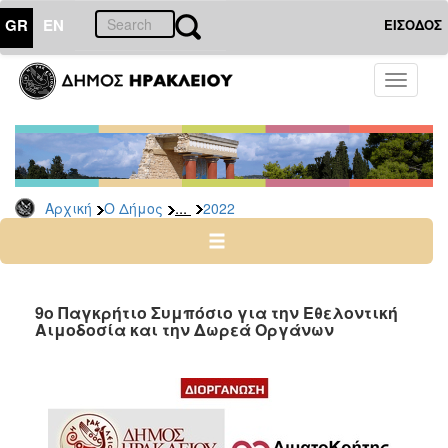
GR
EN
ΕΙΣΟΔΟΣ
Ο
Toggle
ΔΗΜΟΣ
navigati
Δελτία
Τύπου
Αρχείο
...
Αρχική
Ο Δήμος
2022
2026
2025
2024
2023
9ο Παγκρήτιο Συμπόσιο για την Εθελοντική
Αιμοδοσία και την Δωρεά Οργάνων
2022
2021
2020
2019