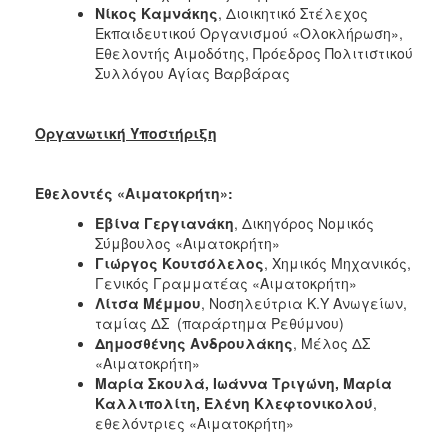
Νίκος Καμνάκης
, Διοικητικό Στέλεχος
Εκπαιδευτικού Οργανισμού «Ολοκλήρωση»,
Eθελοντής Aιμοδότης, Πρόεδρος Πολιτιστικού
Συλλόγου Αγίας Βαρβάρας
Οργανωτική Υποστήριξη
Εθελοντές «Αιματοκρήτη»:
Εβίνα Γεργιανάκη
, Δικηγόρος Νομικός
Σύμβουλος «Αιματοκρήτη»
Γιώργος Κουτσόλελος
, Χημικός Μηχανικός,
Γενικός Γραμματέας «Αιματοκρήτη»
Λίτσα Μέμμου
, Νοσηλεύτρια Κ.Υ Ανωγείων,
ταμίας ΔΣ (παράρτημα Ρεθύμνου)
Δημοσθένης Ανδρουλάκης
, Μέλος ΔΣ
«Αιματοκρήτη»
Μαρία Σκουλά, Ιωάννα Τριγώνη, Μαρία
Καλλιπολίτη, Ελένη Κλεφτονικολού
,
εθελόντριες «Αιματοκρήτη»