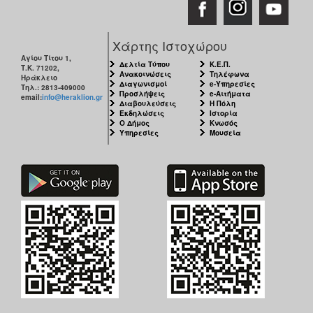
Χάρτης Ιστοχώρου
Αγίου Τίτου 1,
Δελτία Τύπου
Κ.Ε.Π.
Τ.Κ. 71202,
Ανακοινώσεις
Τηλέφωνα
Ηράκλειο
Διαγωνισμοί
e-Υπηρεσίες
Τηλ.: 2813-409000
Προσλήψεις
e-Αιτήματα
email:
info@heraklion.gr
Διαβουλεύσεις
Η Πόλη
Εκδηλώσεις
Ιστορία
Ο Δήμος
Κνωσός
Υπηρεσίες
Μουσεία