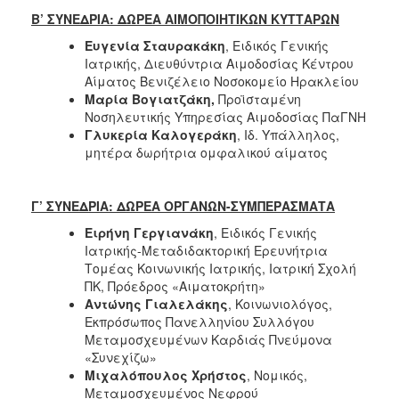
Β’ ΣΥΝΕΔΡΙΑ: ΔΩΡΕΑ ΑΙΜΟΠΟΙΗΤΙΚΩΝ ΚΥΤΤΑΡΩΝ
Ευγενία Σταυρακάκη
, Ειδικός Γενικής
Ιατρικής, Διευθύντρια Αιμοδοσίας Κέντρου
Αίματος Βενιζέλειο Νοσοκομείο Ηρακλείου
Μαρία Βογιατζάκη,
Προϊσταμένη
Νοσηλευτικής Υπηρεσίας Αιμοδοσίας ΠαΓΝΗ
Γλυκερία Καλογεράκη
, Ιδ. Υπάλληλος,
μητέρα δωρήτρια ομφαλικού αίματος
Γ’ ΣΥΝΕΔΡΙΑ: ΔΩΡΕΑ ΟΡΓΑΝΩΝ-ΣΥΜΠΕΡΑΣΜΑΤΑ
Ειρήνη Γεργιανάκη
, Ειδικός Γενικής
Ιατρικής-Μεταδιδακτορική Ερευνήτρια
Τομέας Κοινωνικής Ιατρικής, Ιατρική Σχολή
ΠΚ, Πρόεδρος «Αιματοκρήτη»
Αντώνης Γιαλελάκης
, Kοινωνιολόγος,
Εκπρόσωπος Πανελληνίου Συλλόγου
Μεταμοσχευμένων Καρδιάς Πνεύμονα
«Συνεχίζω»
Μιχαλόπουλος Χρήστος
, Νομικός,
Μεταμοσχευμένος Νεφρού