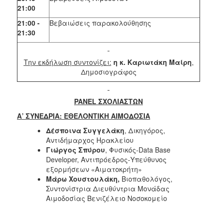
21:00
21:00 -
Βεβαιώσεις παρακολούθησης
21:30
Την εκδήλωση συντονίζει:
η κ. Καριωτάκη Μαίρη
,
Δημοσιογράφος
PANEL
ΣΧΟΛΙΑΣΤΩΝ
Α’ ΣΥΝΕΔΡΙΑ: ΕΘΕΛΟΝΤΙΚΗ ΑΙΜΟΔΟΣΙΑ
Δέσποινα Συγγελάκη
, Δικηγόρος,
Αντιδήμαρχος Ηρακλείου
Γιώργος Σπύρου
, Φυσικός-Data Base
Developer, Αντιπρόεδρος-Υπεύθυνος
εξορμήσεων «Αιματοκρήτη»
Μάρω Χουστουλάκη,
Βιοπαθολόγος,
Συντονίστρια Διευθύντρια Μονάδας
Αιμοδοσίας Βενιζέλειο Νοσοκομείο