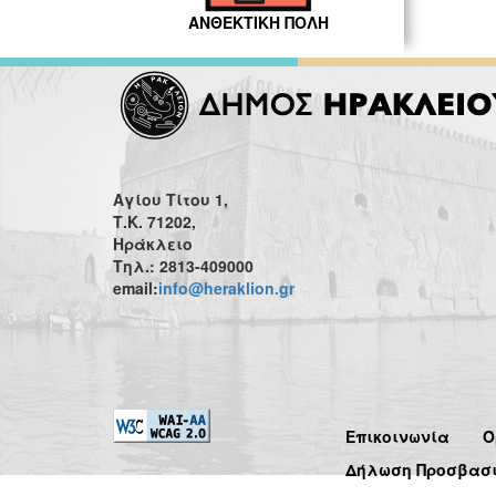
ΑΝΘΕΚΤΙΚΗ ΠΟΛΗ
Αγίου Τίτου 1,
Τ.Κ. 71202,
Ηράκλειο
Τηλ.: 2813-409000
email:
info@heraklion.gr
Επικοινωνία
Ό
Δήλωση Προσβασ