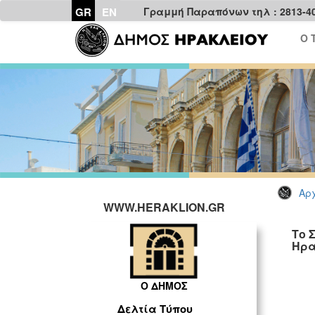
GR
EN
Γραμμή Παραπόνων τηλ : 2813-4
Ο 
Αρχ
WWW.HERAKLION.GR
Το 
Ηρα
Ο ΔΗΜΟΣ
Δελτία Τύπου