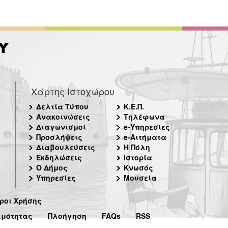
Χάρτης Ιστοχώρου
Δελτία Τύπου
Κ.Ε.Π.
Ανακοινώσεις
Τηλέφωνα
Διαγωνισμοί
e-Υπηρεσίες
Προσλήψεις
e-Αιτήματα
Διαβουλεύσεις
Η Πόλη
Εκδηλώσεις
Ιστορία
Ο Δήμος
Κνωσός
Υπηρεσίες
Μουσεία
ροι Χρήσης
ιμότητας
Πλοήγηση
FAQs
RSS