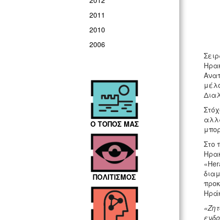
2012
2011
2010
2006
Σειρ
Ηρακ
Αναπ
μέλο
Διαλ
Στόχ
αλλά
Ο ΤΟΠΟΣ ΜΑΣ
μπορ
Στο 
Ηρακ
«Her
διαμ
ΠΟΛΙΤΙΣΜΟΣ
προκ
Ηράκ
«Ζητ
ενδο