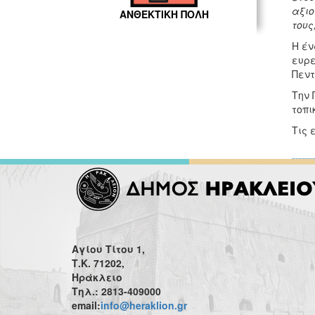
αξιο
ΑΝΘΕΚΤΙΚΗ ΠΟΛΗ
τους
Η έν
ευρε
Πεντ
Την 
τοπι
Τις 
Αγίου Τίτου 1,
Τ.Κ. 71202,
Ηράκλειο
Τηλ.: 2813-409000
email:
info@heraklion.gr