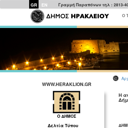
GR
EN
Γραμμή Παραπόνων τηλ : 2813-4
Ο 
Αρχ
WWW.HERAKLION.GR
Η α
Δήμ
Ο ΔΗΜΟΣ
ΔΗΜ
Δελτία Τύπου