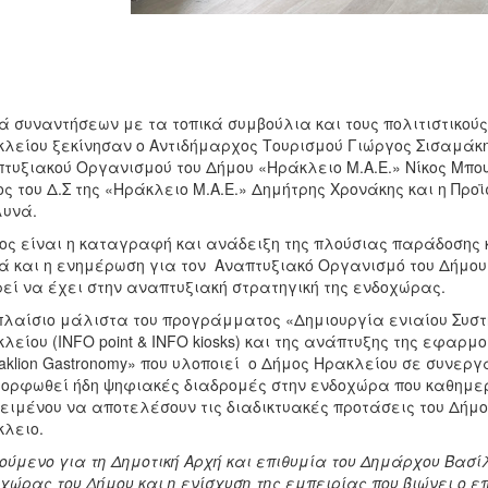
ά συναντήσεων με τα τοπικά συμβούλια και τους πολιτιστικο
λείου ξεκίνησαν ο Αντιδήμαρχος Τουρισμού Γιώργος Σισαμάκη
τυξιακού Οργανισμού του Δήμου «Ηράκλειο Μ.Α.Ε.» Νίκος Μπου
ς του Δ.Σ της «Ηράκλειο Μ.Α.Ε.» Δημήτρης Χρονάκης και η Πρ
υνά.
ος είναι η καταγραφή και ανάδειξη της πλούσιας παράδοσης 
 και η ενημέρωση για τον Αναπτυξιακό Οργανισμό του Δήμου 
εί να έχει στην αναπτυξιακή στρατηγική της ενδοχώρας.
πλαίσιο μάλιστα του προγράμματος «Δημιουργία ενιαίου Συσ
λείου (INFO point & INFO kiosks) και της ανάπτυξης της εφα
aklion Gastronomy» που υλοποιεί ο Δήμος Ηρακλείου σε συνεργ
ορφωθεί ήδη ψηφιακές διαδρομές στην ενδοχώρα που καθημερ
ειμένου να αποτελέσουν τις διαδικτυακές προτάσεις του Δήμου
λειο.
ούμενο για τη Δημοτική Αρχή και επιθυμία του Δημάρχου Βασί
χώρας του Δήμου και η ενίσχυση της εμπειρίας που βιώνει ο ε