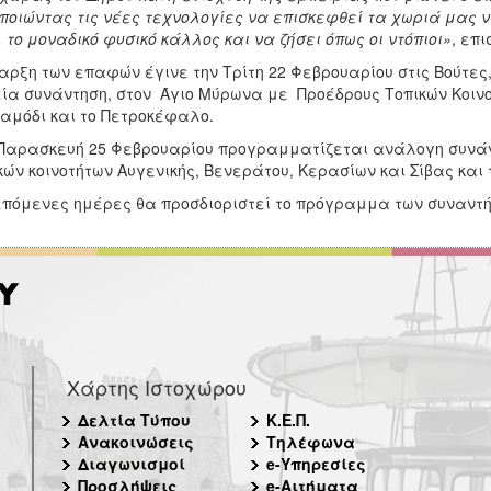
ποιώντας τις νέες τεχνολογίες να επισκεφθεί τα χωριά μας ν
, το μοναδικό φυσικό κάλλος και να ζήσει όπως οι ντόπιοι»
, επ
αρξη των επαφών έγινε την Τρίτη 22 Φεβρουαρίου στις Βούτες
ία συνάντηση, στον Άγιο Μύρωνα με Προέδρους Τοπικών Κοινοτ
αμόδι και το Πετροκέφαλο.
Παρασκευή 25 Φεβρουαρίου προγραμματίζεται ανάλογη συνάν
κών κοινοτήτων Αυγενικής, Βενεράτου, Κερασίων και Σίβας και τ
επόμενες ημέρες θα προσδιοριστεί το πρόγραμμα των συναντ
Χάρτης Ιστοχώρου
Δελτία Τύπου
Κ.Ε.Π.
Ανακοινώσεις
Τηλέφωνα
Διαγωνισμοί
e-Υπηρεσίες
Προσλήψεις
e-Αιτήματα