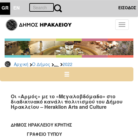
GR
EN
ΕΙΣΟΔΟΣ
Ο
Toggle
ΔΗΜΟΣ
navigati
Δελτία
Τύπου
Αρχείο
...
Αρχική
Ο Δήμος
2022
2026
2025
2024
2023
Οι «Αρμός» με το «Μεγαλοβδόμαδο» στο
διαδικτυακό κανάλι πολιτισμού του Δήμου
2022
Ηρακλείου – Heraklion Arts and Culture
2021
2020
ΔΗΜΟΣ ΗΡΑΚΛΕΙΟΥ ΚΡΗΤΗΣ
2019
ΓΡΑΦΕΙΟ ΤΥΠΟΥ