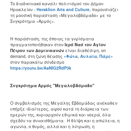
To διαδικτυακό κανάλι πολιτισμού του Δήμου
ΑΝΘΕΚΤΙΚΗ
ΠΟΛΗ
Ηρακλείου -
Heraklion
Arts
and
Culture
, παρουσιάζει
τη μουσική παράσταση «Μεγαλοβδόμαδο» με το
Συγκρότημα «Αρμός».
Η παράσταση, της όποιας τα γυρίσματα
πραγματοποιήθηκαν στον
Ιερό Ναό του Αγίου
Πέτρου των Δομινικανών
είναι διαθέσιμη, on
demand, στη ζώνη θέασης
«Φώτα, Αυλαία, Πάμε»
στον παρακάτω σύνδεσμο
https://youtu.be/AaNlG2RdP3k
Συγκρότημα Αρμός "Μεγαλοβδόμαδο"
Ο συμβολισμός της Μεγάλης Εβδομάδας ανέκαθεν
υπήρξε ιδιαίτερος, αφού κατά τη διάρκεια των
ημερών της, κυριαρχούν εθιμικά και νοερά, όλα
σχεδόν τα συναισθήματα. Η θλίψη και η απώλεια, η
αγωνία, ο θυμός, αλλά και η λύτρωση, η