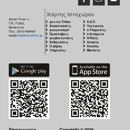
Χάρτης Ιστοχώρου
Αγίου Τίτου 1,
Δελτία Τύπου
Κ.Ε.Π.
Τ.Κ. 71202,
Ανακοινώσεις
Τηλέφωνα
Ηράκλειο
Διαγωνισμοί
e-Υπηρεσίες
Τηλ.: 2813-409000
Προσλήψεις
e-Αιτήματα
email:
info@heraklion.gr
Διαβουλεύσεις
Η Πόλη
Εκδηλώσεις
Ιστορία
Ο Δήμος
Κνωσός
Υπηρεσίες
Μουσεία
Επικοινωνία
Copyright © 2026