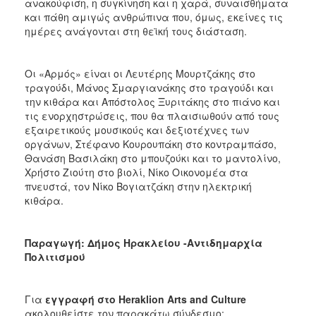
ανακούφιση, η συγκίνηση και η χαρά, συναισθήματα
και πάθη αμιγώς ανθρώπινα που, όμως, εκείνες τις
ημέρες ανάγονται στη θεϊκή τους διάσταση.
Οι «Αρμός» είναι οι Λευτέρης Μουρτζάκης στο
τραγούδι, Μάνος Σμαργιανάκης στο τραγούδι και
την κιθάρα και Απόστολος Ξυριτάκης στο πιάνο και
τις ενορχηστρώσεις, που θα πλαισιωθούν από τους
εξαιρετικούς μουσικούς και δεξιοτέχνες των
οργάνων, Στέφανο Κουρουπάκη στο κοντραμπάσο,
Θανάση Βασιλάκη στο μπουζούκι και το μαντολίνο,
Χρήστο Ζιούτη στο βιολί, Νίκο Οικονομέα στα
πνευστά, τον Νίκο Βογιατζάκη στην ηλεκτρική
κιθάρα.
Παραγωγή: Δήμος Ηρακλείου -Αντιδημαρχία
Πολιτισμού
Για
εγγραφή στο
Heraklion
Arts
and
Culture
ακολουθείστε τον παρακάτω σύνδεσμο: