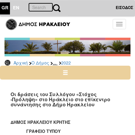
GR
EN
ΕΙΣΟΔΟΣ
Ο
Toggle
ΔΗΜΟΣ
navigati
Δελτία
Τύπου
Αρχείο
...
Αρχική
Ο Δήμος
2022
2026
2025
2024
2023
Οι δράσεις του Συλλόγου «Στόχος
-Πρόληψη» στο Ηράκλειο στο επίκεντρο
2022
συνάντησης στο Δήμο Ηρακλείου
2021
2020
ΔΗΜΟΣ ΗΡΑΚΛΕΙΟΥ ΚΡΗΤΗΣ
2019
ΓΡΑΦΕΙΟ ΤΥΠΟΥ