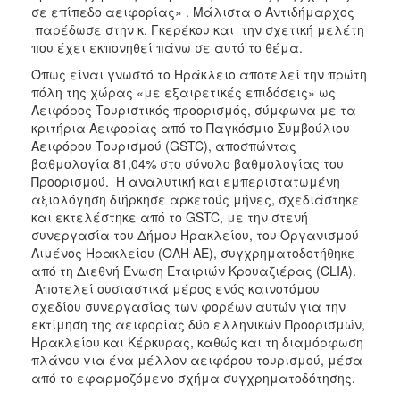
σε επίπεδο αειφορίας» . Μάλιστα ο Αντιδήμαρχος
παρέδωσε στην κ. Γκερέκου και την σχετική μελέτη
που έχει εκπονηθεί πάνω σε αυτό το θέμα.
Όπως είναι γνωστό το Ηράκλειο αποτελεί την πρώτη
πόλη της χώρας «με εξαιρετικές επιδόσεις» ως
Αειφόρος Τουριστικός προορισμός, σύμφωνα με τα
κριτήρια Αειφορίας από το Παγκόσμιο Συμβούλιου
Αειφόρου Τουρισμού (GSTC), αποσπώντας
βαθμολογία 81,04% στο σύνολο βαθμολογίας του
Προορισμού. Η αναλυτική και εμπεριστατωμένη
αξιολόγηση διήρκησε αρκετούς μήνες, σχεδιάστηκε
και εκτελέστηκε από το GSTC, με την στενή
συνεργασία του Δήμου Ηρακλείου, του Οργανισμού
Λιμένος Ηρακλείου (ΟΛΗ ΑΕ), συγχρηματοδοτήθηκε
από τη Διεθνή Ένωση Εταιριών Κρουαζιέρας (CLIA).
Αποτελεί ουσιαστικά μέρος ενός καινοτόμου
σχεδίου συνεργασίας των φορέων αυτών για την
εκτίμηση της αειφορίας δύο ελληνικών Προορισμών,
Ηρακλείου και Κέρκυρας, καθώς και τη διαμόρφωση
πλάνου για ένα μέλλον αειφόρου τουρισμού, μέσα
από το εφαρμοζόμενο σχήμα συγχρηματοδότησης.