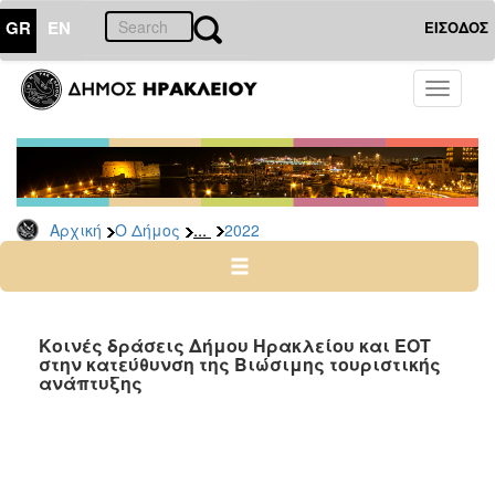
GR
EN
ΕΙΣΟΔΟΣ
Ο
Toggle
ΔΗΜΟΣ
navigati
Δελτία
Τύπου
Αρχείο
...
Αρχική
Ο Δήμος
2022
2026
2025
2024
2023
Κοινές δράσεις Δήμου Ηρακλείου και ΕΟΤ
στην κατεύθυνση της Βιώσιμης τουριστικής
2022
ανάπτυξης
2021
2020
2019