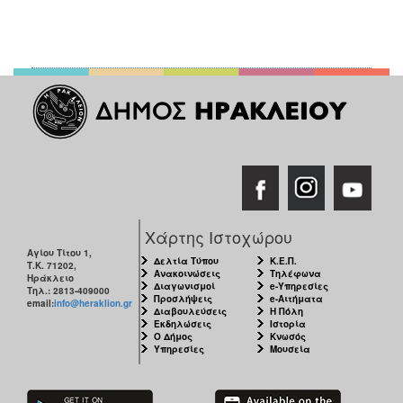
Χάρτης Ιστοχώρου
Αγίου Τίτου 1,
Δελτία Τύπου
Κ.Ε.Π.
Τ.Κ. 71202,
Ανακοινώσεις
Τηλέφωνα
Ηράκλειο
Διαγωνισμοί
e-Υπηρεσίες
Τηλ.: 2813-409000
Προσλήψεις
e-Αιτήματα
email:
info@heraklion.gr
Διαβουλεύσεις
Η Πόλη
Εκδηλώσεις
Ιστορία
Ο Δήμος
Κνωσός
Υπηρεσίες
Μουσεία