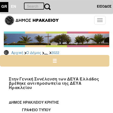
GR
EN
ΕΙΣΟΔΟΣ
Ο
Toggle
ΔΗΜΟΣ
navigati
Δελτία
Τύπου
Αρχείο
...
Αρχική
Ο Δήμος
2022
2026
2025
2024
2023
Στην Γενική Συνέλευση των ΔΕΥΑ Ελλάδος
βρέθηκε αντιπροσωπεία της ΔΕΥΑ
2022
Ηρακλείου
2021
2020
ΔΗΜΟΣ ΗΡΑΚΛΕΙΟΥ ΚΡΗΤΗΣ
2019
ΓΡΑΦΕΙΟ ΤΥΠΟΥ