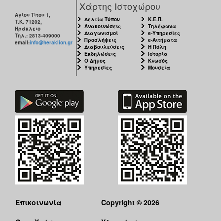
Χάρτης Ιστοχώρου
Αγίου Τίτου 1,
Δελτία Τύπου
Κ.Ε.Π.
Τ.Κ. 71202,
Ανακοινώσεις
Τηλέφωνα
Ηράκλειο
Διαγωνισμοί
e-Υπηρεσίες
Τηλ.: 2813-409000
Προσλήψεις
e-Αιτήματα
email:
info@heraklion.gr
Διαβουλεύσεις
Η Πόλη
Εκδηλώσεις
Ιστορία
Ο Δήμος
Κνωσός
Υπηρεσίες
Μουσεία
Επικοινωνία
Copyright © 2026