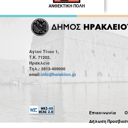
ΑΝΘΕΚΤΙΚΗ ΠΟΛΗ
Αγίου Τίτου 1,
Τ.Κ. 71202,
Ηράκλειο
Τηλ.: 2813-409000
email:
info@heraklion.gr
Επικοινωνία
Ό
Δήλωση Προσβασ