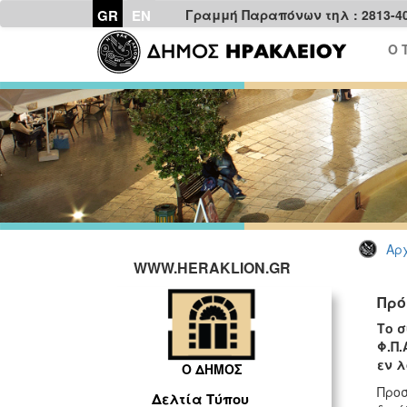
GR
EN
Γραμμή Παραπόνων τηλ : 2813-4
Ο 
Αρχ
WWW.HERAKLION.GR
Πρό
Το σ
Φ.Π.
εν λ
Ο ΔΗΜΟΣ
Προσ
Δελτία Τύπου