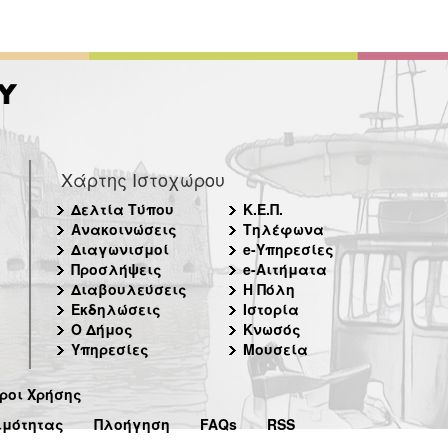
Χάρτης Ιστοχώρου
Δελτία Τύπου
Κ.Ε.Π.
Ανακοινώσεις
Τηλέφωνα
Διαγωνισμοί
e-Υπηρεσίες
Προσλήψεις
e-Αιτήματα
Διαβουλεύσεις
Η Πόλη
Εκδηλώσεις
Ιστορία
Ο Δήμος
Κνωσός
Υπηρεσίες
Μουσεία
ροι Χρήσης
ιμότητας
Πλοήγηση
FAQs
RSS