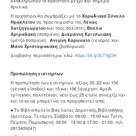
ολοκλήρωσαν το καθιστούν μέχρι και σήμερα
θρυλικό.
Η ορχήστρα θα συμπράξει με το
Χορωδιακό Σύνολο
Ηρακλείου
σε προετοιμασία της
Λένας
Χατζηγεωργίου
και τους σολίστες
Βούλα
Αμιραδάκη
(σοπράνο),
Διαμάντη Κριτσωτάκη
(μέτζο σοπράνο),
Αντώνη Κορωναίο
(τενόρο), και
Μάνο Χριστοφακάκη
(βαθύφωνο).
Διαβάστε περισσότερα, εδώ:
https://bit.ly/3LTYgDH
Προπώληση εισιτηρίων
Η προπώληση των εισιτηρίων, αξίας 30, 22 και 15€
(γενική είσοδος) και 15 και 10€ (άνεργοι, ΑμεΑ,
τρίτεκνοι, πολύτεκνοι, νέοι έως 25 ετών) συνεχίζεται
και το κοινό μπορεί να τα προμηθευτεί από:
● Το Βιβλιοπωλείο Βικελαίας Δημοτικής Βιβλιοθήκης
(Δευτέρα, Τετάρτη, Σάββατο: 09:00 - 15:00 και Τρίτη,
Πέμπτη, Παρασκευή: 09:00 - 14:00 & 17:30 - 21:00, τηλ.
2813409247)