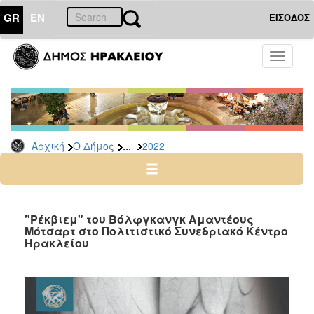
GR
EN
ΕΙΣΟΔΟΣ
Ο
Toggle
ΔΗΜΟΣ
navigati
Δελτία
Τύπου
Αρχείο
...
Αρχική
Ο Δήμος
2022
2026
2025
2024
2023
"Ρέκβιεμ" του Βόλφγκανγκ Αμαντέους
Μότσαρτ στο Πολιτιστικό Συνεδριακό Κέντρο
2022
Ηρακλείου
2021
2020
2019