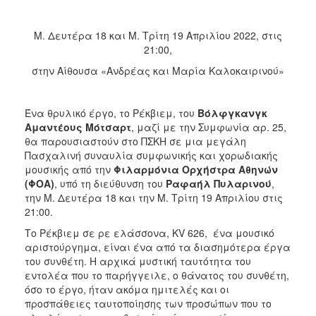
ΑΝΘΕΚΤΙΚΗ
ΠΟΛΗ
Μ. Δευτέρα 18 και Μ. Τρίτη 19 Απριλίου 2022, στις
21:00,
στην Αίθουσα «Ανδρέας και Μαρία Καλοκαιρινού»
Ένα θρυλικό έργο, το Ρέκβιεμ, του
Βόλφγκανγκ
Αμαντέους Μότσαρτ
, μαζί με την Συμφωνία αρ. 25,
θα παρουσιαστούν στο ΠΣΚΗ σε μια μεγάλη
Πασχαλινή συναυλία συμφωνικής και χορωδιακής
μουσικής από την
Φιλαρμόνια Ορχήστρα Αθηνών
(ΦΟΑ)
, υπό τη διεύθυνση του
Ραφαήλ Πυλαρινού
,
την Μ. Δευτέρα 18 και την Μ. Τρίτη 19 Απριλίου στις
21:00.
Το Ρέκβιεμ σε ρε ελάσσονα, KV 626, ένα μουσικό
αριστούργημα, είναι ένα από τα διασημότερα έργα
του συνθέτη. Η αρχικά μυστική ταυτότητα του
εντολέα που το παρήγγειλε, ο θάνατος του συνθέτη,
όσο το έργο, ήταν ακόμα ημιτελές και οι
προσπάθειες ταυτοποίησης των προσώπων που το