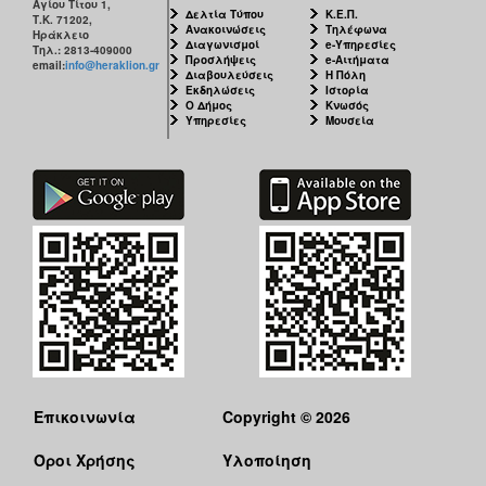
Αγίου Τίτου 1,
Δελτία Τύπου
Κ.Ε.Π.
Τ.Κ. 71202,
Ανακοινώσεις
Τηλέφωνα
Ηράκλειο
Διαγωνισμοί
e-Υπηρεσίες
Τηλ.: 2813-409000
Προσλήψεις
e-Αιτήματα
email:
info@heraklion.gr
Διαβουλεύσεις
Η Πόλη
Εκδηλώσεις
Ιστορία
Ο Δήμος
Κνωσός
Υπηρεσίες
Μουσεία
Επικοινωνία
Copyright © 2026
Όροι Χρήσης
Υλοποίηση