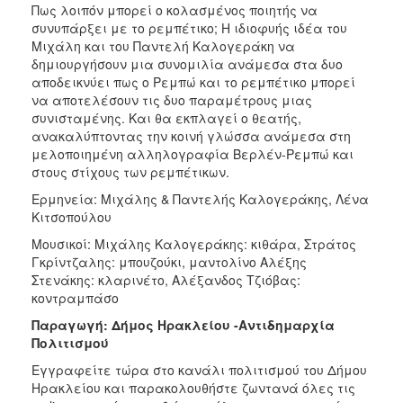
Πως λοιπόν μπορεί ο κολασμένος ποιητής να
συνυπάρξει με το ρεμπέτικο; Η ιδιοφυής ιδέα του
Μιχάλη και του Παντελή Καλογεράκη να
δημιουργήσουν μια συνομιλία ανάμεσα στα δυο
αποδεικνύει πως ο Ρεμπώ και το ρεμπέτικο μπορεί
να αποτελέσουν τις δυο παραμέτρους μιας
συνισταμένης. Και θα εκπλαγεί ο θεατής,
ανακαλύπτοντας την κοινή γλώσσα ανάμεσα στη
μελοποιημένη αλληλογραφία Βερλέν-Ρεμπώ και
στους στίχους των ρεμπέτικων.
Ερμηνεία: Μιχάλης & Παντελής Καλογεράκης, Λένα
Κιτσοπούλου
Μουσικοί: Μιχάλης Καλογεράκης: κιθάρα, Στράτος
Γκρίντζαλης: μπουζούκι, μαντολίνο Αλέξης
Στενάκης: κλαρινέτο, Αλέξανδος Τζιόβας:
κοντραμπάσο
Παραγωγή: Δήμος Ηρακλείου -Αντιδημαρχία
Πολιτισμού
Εγγραφείτε τώρα στο κανάλι πολιτισμού του Δήμου
Ηρακλείου και παρακολουθήστε ζωντανά όλες τις