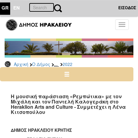
GR
EN
ΕΙΣΟΔΟΣ
Ο
Toggle
ΔΗΜΟΣ
navigati
Δελτία
Τύπου
Αρχείο
...
Αρχική
Ο Δήμος
2022
2026
2025
2024
2023
Η μουσική παράσταση «Ρεμπώτικα» με τον
Μιχάλη και τον Παντελή Καλογεράκη στο
2022
Heraklion Arts and Culture - Συμμετέχει η Λένα
2021
Κιτσοπούλου
2020
2019
ΔΗΜΟΣ ΗΡΑΚΛΕΙΟΥ ΚΡΗΤΗΣ