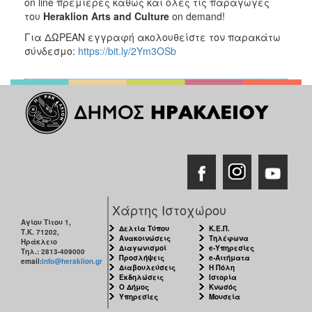
on line πρεμιέρες καθώς και όλες τις παραγωγές
του
Heraklion
Arts
and
Culture
on demand!
Για ΔΩΡΕΑΝ εγγραφή ακολουθείστε τον παρακάτω
σύνδεσμο:
https://bit.ly/2Ym3OSb
Χάρτης Ιστοχώρου
Αγίου Τίτου 1,
Δελτία Τύπου
Κ.Ε.Π.
Τ.Κ. 71202,
Ανακοινώσεις
Τηλέφωνα
Ηράκλειο
Διαγωνισμοί
e-Υπηρεσίες
Τηλ.: 2813-409000
Προσλήψεις
e-Αιτήματα
email:
info@heraklion.gr
Διαβουλεύσεις
Η Πόλη
Εκδηλώσεις
Ιστορία
Ο Δήμος
Κνωσός
Υπηρεσίες
Μουσεία