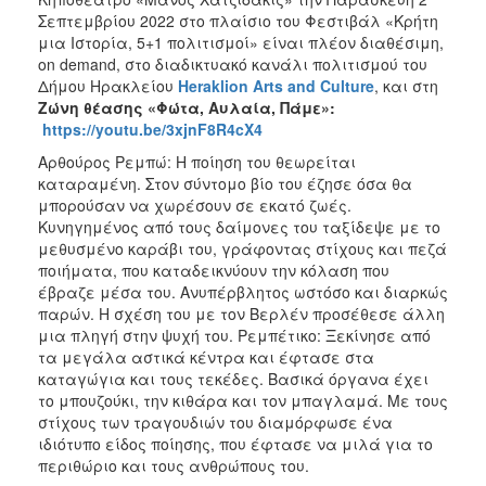
ΑΝΘΕΚΤΙΚΗ
Σεπτεμβρίου 2022 στο πλαίσιο του Φεστιβάλ «Κρήτη
ΠΟΛΗ
μια Ιστορία, 5+1 πολιτισμοί» είναι πλέον διαθέσιμη,
on demand, στο διαδικτυακό κανάλι πολιτισμού του
Δήμου Ηρακλείου
Heraklion Arts and Culture
, και στη
Ζώνη θέασης «Φώτα, Αυλαία, Πάμε»:
https://youtu.be/3xjnF8R4cX4
Αρθούρος Ρεμπώ: Η ποίηση του θεωρείται
καταραμένη. Στον σύντομο βίο του έζησε όσα θα
μπορούσαν να χωρέσουν σε εκατό ζωές.
Κυνηγημένος από τους δαίμονες του ταξίδεψε με το
μεθυσμένο καράβι του, γράφοντας στίχους και πεζά
ποιήματα, που καταδεικνύουν την κόλαση που
έβραζε μέσα του. Ανυπέρβλητος ωστόσο και διαρκώς
παρών. Η σχέση του με τον Βερλέν προσέθεσε άλλη
μια πληγή στην ψυχή του. Ρεμπέτικο: Ξεκίνησε από
τα μεγάλα αστικά κέντρα και έφτασε στα
καταγώγια και τους τεκέδες. Βασικά όργανα έχει
το μπουζούκι, την κιθάρα και τον μπαγλαμά. Με τους
στίχους των τραγουδιών του διαμόρφωσε ένα
ιδιότυπο είδος ποίησης, που έφτασε να μιλά για το
περιθώριο και τους ανθρώπους του.