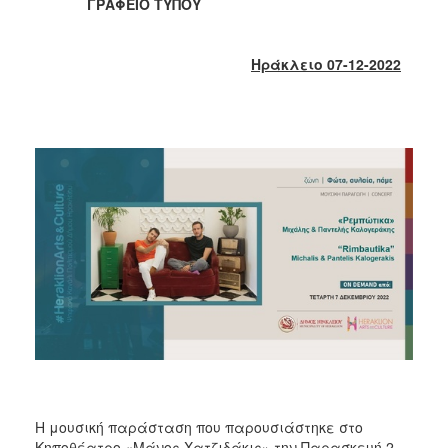
2018
ΓΡΑΦΕΙΟ ΤΥΠΟΥ
2017
2016
Ηράκλειο 07-12-2022
2015
2013
2012
2011
2010
2006
Ο
ΤΟΠΟΣ
ΜΑΣ
ΠΟΛΙΤΙΣΜΟΣ
Η μουσική παράσταση που παρουσιάστηκε στο
Κηποθέατρο «Μάνος Χατζιδάκις» την Παρασκευή 2