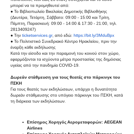
μπορεί να τα προμηθευτεί από:
● Το Βιβλιοπωλείο Βικελαίας Δημοτικής Βιβλιοθήκης
(Δευτέρα, Τετάρτη, Σάββατο: 09:00 - 15:00 και Τρίτη,
Πέμπτη, Παρασκευή: 09:00 - 14:00 & 17:30 - 21:00, τηλ.
2813409247)
● Την
ticketservices.gr
, από εδώ:
https://bit.ly/3MduBpx
● Το Πολιτιστικό Συνεδριακό Κέντρο Ηρακλείου, πριν την
έναρξη κάθε εκδήλωσης
Κατά την είσοδο και την παραμονή του κοινού στον χώρο,
εφαρμόζονται τα ισχύοντα μέτρα προστασίας της δημόσιας
υγείας από την πανδημία COVID-19.
Δωρεάν στάθμευση για τους θεατές στο πάρκινγκ του
ΠΣΚΗ
Για τους θεατές των εκδηλώσεων, υπάρχει η δυνατότητα
δωρεάν στάθμευσης στο υπόγειο πάρκινγκ του ΠΣΚΗ, κατά
τη διάρκεια των εκδηλώσεων.
Επίσημος Χορηγός Αερομεταφορών: AEGEAN
Airlines
Επίσημος Χορηγός Ακτοπλοϊκών Μεταφορών: