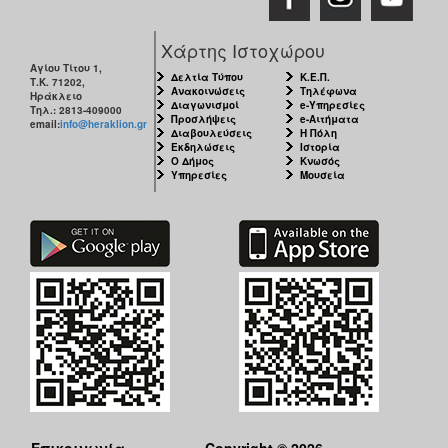
Χάρτης Ιστοχώρου
Αγίου Τίτου 1,
Δελτία Τύπου
Κ.Ε.Π.
Τ.Κ. 71202,
Ανακοινώσεις
Τηλέφωνα
Ηράκλειο
Διαγωνισμοί
e-Υπηρεσίες
Τηλ.: 2813-409000
Προσλήψεις
e-Αιτήματα
email:
info@heraklion.gr
Διαβουλεύσεις
Η Πόλη
Εκδηλώσεις
Ιστορία
Ο Δήμος
Κνωσός
Υπηρεσίες
Μουσεία
Επικοινωνία
Copyright © 2026