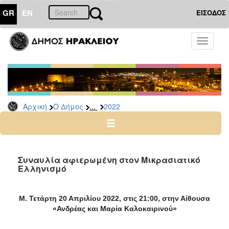
GR
EN
ΕΙΣΟΔΟΣ
Ο
Toggle
ΔΗΜΟΣ
navigati
Δελτία
Τύπου
Αρχείο
...
Αρχική
Ο Δήμος
2022
2026
2025
2024
2023
Συναυλία αφιερωμένη στον Μικρασιατικό
Ελληνισμό
2022
2021
Μ. Τετάρτη 20 Απριλίου 2022, στις 21:00, στην Αίθουσα
2020
«Ανδρέας και Μαρία Καλοκαιρινού»
2019