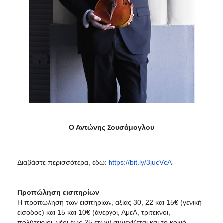
Ο Αντώνης Σουσάμογλου
Διαβάστε περισσότερα, εδώ:
https://bit.ly/3jucVcA
Προπώληση εισιτηρίων
Η προπώληση των εισιτηρίων, αξίας 30, 22 και 15€ (γενική
είσοδος) και 15 και 10€ (άνεργοι, ΑμεΑ, τρίτεκνοι,
πολύτεκνοι, νέοι έως 25 ετών) συνεχίζεται και το κοινό