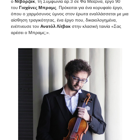
ο
Ντβόρζακ
, τη Συμφωνία αρ.3 σε Φα Mείζονα, έργο 90
του
Γιοχάνες
Μπραμς
. Πρόκειται για ένα κορυφαίο έργο,
όπου ο χαρμόσυνος ύμνος στον έρωτα εναλλάσσεται με μια
αίσθηση τραγικότητας, ένα έργο που, δικαιολογημένα,
ενέπνευσε τον
Ανατόλ Λίτβακ
στην κλασική ταινία «Σας
αρέσει ο Μπραμς;».