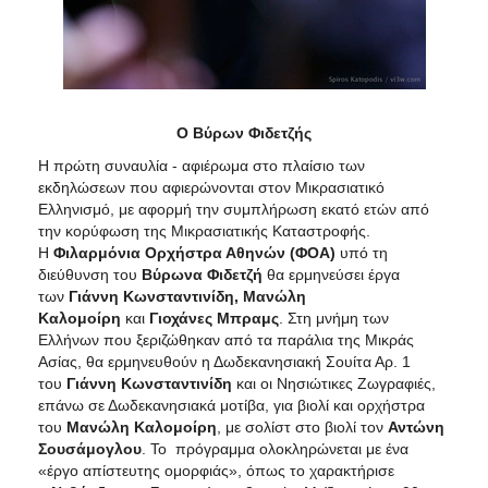
ΑΝΘΕΚΤΙΚΗ
ΠΟΛΗ
Ο Βύρων Φιδετζής
Η πρώτη συναυλία - αφιέρωμα στο πλαίσιο των
εκδηλώσεων που αφιερώνονται στον Μικρασιατικό
Ελληνισμό, με αφορμή την συμπλήρωση εκατό ετών από
την κορύφωση της Μικρασιατικής Καταστροφής.
Η
Φιλαρμόνια Ορχήστρα Αθηνών (ΦΟΑ)
υπό τη
διεύθυνση του
Βύρωνα Φιδετζή
θα ερμηνεύσει έργα
των
Γιάννη Κωνσταντινίδη, Μανώλη
Καλομοίρη
και
Γιοχάνες Μπραμς
. Στη μνήμη των
Ελλήνων που ξεριζώθηκαν από τα παράλια της Μικράς
Ασίας, θα ερμηνευθούν η Δωδεκανησιακή Σουίτα Αρ. 1
του
Γιάννη Κωνσταντινίδη
και οι Νησιώτικες Ζωγραφιές,
επάνω σε Δωδεκανησιακά μοτίβα, για βιολί και ορχήστρα
του
Μανώλη Καλομοίρη
, με σολίστ στο βιολί τον
Αντώνη
Σουσάμογλου
. Το πρόγραμμα ολοκληρώνεται με ένα
«έργο απίστευτης ομορφιάς», όπως το χαρακτήρισε