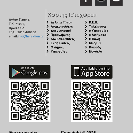
Χάρτης Ιστοχώρου
Αγίου Τίτου 1,
Δελτία Τύπου
Κ.Ε.Π.
Τ.Κ. 71202,
Ανακοινώσεις
Τηλέφωνα
Ηράκλειο
Διαγωνισμοί
e-Υπηρεσίες
Τηλ.: 2813-409000
Προσλήψεις
e-Αιτήματα
email:
info@heraklion.gr
Διαβουλεύσεις
Η Πόλη
Εκδηλώσεις
Ιστορία
Ο Δήμος
Κνωσός
Υπηρεσίες
Μουσεία
Επικοινωνία
Copyright © 2026