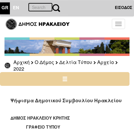
GR
EN
ΕΙΣΟΔΟΣ
Ο
Toggle
ΔΗΜΟΣ
navigati
Δελτία
Τύπου
Αρχείο
Αρχική
Ο Δήμος
Δελτία Τύπου
Αρχείο
2026
2022
2025
2024
2023
2022
Ψήφισμα Δημοτικού Συμβουλίου Ηρακλείου
2021
2020
ΔΗΜΟΣ ΗΡΑΚΛΕΙΟΥ ΚΡΗΤΗΣ
2019
ΓΡΑΦΕΙΟ ΤΥΠΟΥ