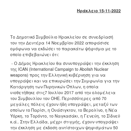
2018
2017
Ηράκλειο 15-11-2022
2016
2015
2013
Το Δημοτικό Συμβούλιο Ηρακλείου σε συνεδρίασή
του την Δευτέρα 14 Νοεμβρίου 2022 αποφάσισε
2012
ομόφωνα να εκδώσει το παρακάτω ψήφισμα με το
2011
οποίο επιβεβαιώνει ότι:
2010
- Ο Δήμος Ηρακλείου θα συνυπογράψει την έκκληση
της ICAN (International Campaign to Abolish Nuclear
2006
weapons) προς την Ελληνική κυβέρνηση για να
υπογράψει και να επικυρώσει την Συμφωνία για την
Κατάργηση των Πυρηνικών Όπλων, η οποία
υιοθετήθηκε στις7 Ιουλίου 2017 από την ολομέλεια
του Συμβουλίου του ΟΗΕ. Περισσότερες από 70
Ο
ΤΟΠΟΣ
μεγάλες πόλεις έχουν ήδη υπογράψει, μεταξύ των
ΜΑΣ
οποίων το Παρίσι, η Ουάσιγκτον, το Βερολίνο, η Νέα
Υόρκη, το Τορόντο, το Ναγκασάκι, η Γενεύη, το Σίδνεϋ
ΠΟΛΙΤΙΣΜΟΣ
κ.ά.. Στην Ελλάδα, μέχρι στιγμής, έχουν υπογράψει
την έκκληση με έκδοση αντίστοιχων ψηφισμάτων 50